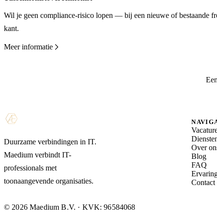
Wil je geen compliance-risico lopen — bij een nieuwe of bestaande f
kant.
Meer informatie
Een
NAVIG
Vacatur
Dienste
Duurzame verbindingen in IT.
Over on
Maedium verbindt IT-
Blog
FAQ
professionals met
Ervarin
toonaangevende organisaties.
Contact
© 2026 Maedium B.V. · KVK: 96584068