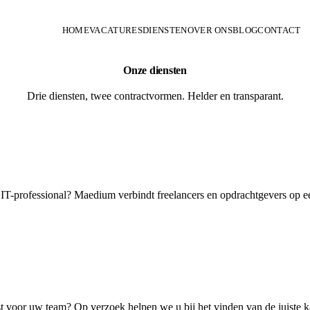
HOME
VACATURES
DIENSTEN
OVER ONS
BLOG
CONTACT
Onze diensten
Drie diensten, twee contractvormen. Helder en transparant.
te IT-professional? Maedium verbindt freelancers en opdrachtgevers o
 voor uw team? Op verzoek helpen we u bij het vinden van de juiste ka