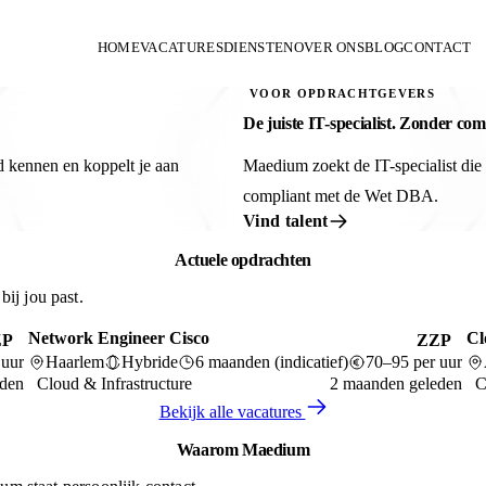
HOME
VACATURES
DIENSTEN
OVER ONS
BLOG
CONTACT
VOOR OPDRACHTGEVERS
De juiste IT-specialist. Zonder com
d kennen en koppelt je aan
Maedium zoekt de IT-specialist die b
compliant met de Wet DBA.
Vind talent
Actuele opdrachten
ij jou past.
Network Engineer Cisco
Cl
ZP
ZZP
 uur
Haarlem
Hybride
6 maanden (indicatief)
70–95 per uur
eden
Cloud & Infrastructure
2 maanden geleden
C
Bekijk alle vacatures
Waarom Maedium