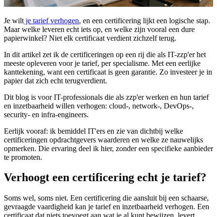
Je wilt
je tarief verhogen
, en een certificering lijkt een logische stap.
Maar welke leveren echt iets op, en welke zijn vooral een dure
papierwinkel? Niet elk certificaat verdient zichzelf terug.
In dit artikel zet ik de certificeringen op een rij die als IT-zzp'er het
meeste opleveren voor je tarief, per specialisme. Met een eerlijke
kanttekening, want een certificaat is geen garantie. Zo investeer je in
papier dat zich echt terugverdient.
Dit blog is voor IT-professionals die als zzp'er werken en hun tarief
en inzetbaarheid willen verhogen: cloud-, network-, DevOps-,
security- en infra-engineers.
Eerlijk vooraf: ik bemiddel IT'ers en zie van dichtbij welke
certificeringen opdrachtgevers waarderen en welke ze nauwelijks
opmerken. Die ervaring deel ik hier, zonder een specifieke aanbieder
te promoten.
Verhoogt een certificering echt je tarief?
Soms wel, soms niet. Een certificering die aansluit bij een schaarse,
gevraagde vaardigheid kan je tarief en inzetbaarheid verhogen. Een
certificaat dat niets toevoegt aan wat je al kunt bewijzen, levert