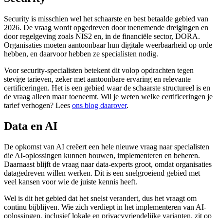
Security is misschien wel het schaarste en best betaalde gebied van
2026. De vraag wordt opgedreven door toenemende dreigingen en
door regelgeving zoals NIS2 en, in de financiële sector, DORA.
Organisaties moeten aantoonbaar hun digitale weerbaarheid op orde
hebben, en daarvoor hebben ze specialisten nodig.
Voor security-specialisten betekent dit volop opdrachten tegen
stevige tarieven, zeker met aantoonbare ervaring en relevante
certificeringen. Het is een gebied waar de schaarste structureel is en
de vraag alleen maar toeneemt. Wil je weten welke certificeringen je
tarief verhogen? Lees
ons blog daarover
.
Data en AI
De opkomst van AI creëert een hele nieuwe vraag naar specialisten
die AI-oplossingen kunnen bouwen, implementeren en beheren.
Daarnaast blijft de vraag naar data-experts groot, omdat organisaties
datagedreven willen werken. Dit is een snelgroeiend gebied met
veel kansen voor wie de juiste kennis heeft.
Wel is dit het gebied dat het snelst verandert, dus het vraagt om
continu bijblijven. Wie zich verdiept in het implementeren van AI-
oplossingen, inclusief lokale en privacyvriendelijke varianten, zit op