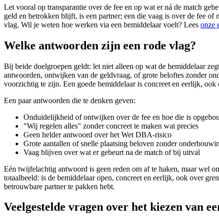
Let vooral op transparantie over de fee en op wat er ná de match gebe
geld en betrokken blijft, is een partner; een die vaag is over de fee of 
vlag. Wil je weten hoe werken via een bemiddelaar voelt? Lees
onze e
Welke antwoorden zijn een rode vlag?
Bij beide doelgroepen geldt: let niet alleen op wat de bemiddelaar ze
antwoorden, ontwijken van de geldvraag, of grote beloftes zonder o
voorzichtig te zijn. Een goede bemiddelaar is concreet en eerlijk, ook 
Een paar antwoorden die te denken geven:
Onduidelijkheid of ontwijken over de fee en hoe die is opgeb
"Wij regelen alles" zonder concreet te maken wat precies
Geen helder antwoord over het Wet DBA-risico
Grote aantallen of snelle plaatsing beloven zonder onderbouwi
Vaag blijven over wat er gebeurt na de match of bij uitval
Eén twijfelachtig antwoord is geen reden om af te haken, maar wel o
totaalbeeld: is de bemiddelaar open, concreet en eerlijk, ook over gre
betrouwbare partner te pakken hebt.
Veelgestelde vragen over het kiezen van e