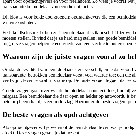
apart voor opdrachtgevers en voor freelancers. Zo weet je vooraf wat j
transparante bemiddelaar van een die dat niet is.
Dit blog is voor beide doelgroepen: opdrachtgevers die een bemiddelaa
willen aansluiten.
Eerlijke disclosure: ik ben zelf bemiddelaar, dus ik beschrijf hier welk
moeten stellen. Ik vind dat je ze hard mag stellen; een goede bemiddela
nog, deze vragen helpen je een goede van een slechte te onderscheide
Waarom zijn de juiste vragen vooraf zo be
Omdat de kwaliteit van bemiddelaars sterk verschilt, en je dat vooraf w
transparante, betrokken bemiddelaar voegt veel waarde toe; een die a
verdwijnt, levert vooral frustratie op. De juiste vragen leggen dat versc
Goede vragen gaan over wat de bemiddelaar concreet doet, hoe hij verd
misgaat. Een bemiddelaar die daar open en helder op antwoordt, is be
hete brij heen draait, is een rode vlag. Hieronder de beste vragen, per
De beste vragen als opdrachtgever
Als opdrachtgever wil je weten of de bemiddelaar levert wat je nodig he
afdekt. Deze vragen geven je dat inzicht: