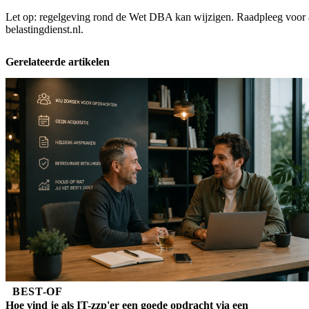
Let op: regelgeving rond de Wet DBA kan wijzigen. Raadpleeg voor ac
belastingdienst.nl.
Gerelateerde artikelen
BEST-OF
Hoe vind je als IT-zzp'er een goede opdracht via een