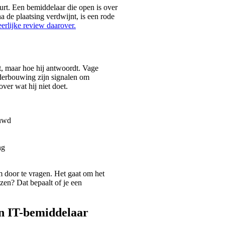
urt. Een bemiddelaar die open is over
na de plaatsing verdwijnt, is een rode
erlijke review daarover.
gt, maar hoe hij antwoordt. Vage
nderbouwing zijn signalen om
over wat hij niet doet.
ouwd
ng
m door te vragen. Het gaat om het
nzen? Dat bepaalt of je een
en IT-bemiddelaar