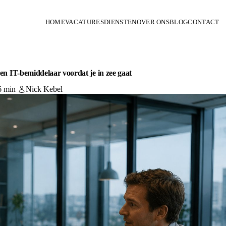
HOME
VACATURES
DIENSTEN
OVER ONS
BLOG
CONTACT
een IT-bemiddelaar voordat je in zee gaat
6 min
Nick Kebel