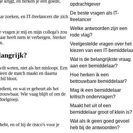
e krijgt, en herken je een goede,
opdrachtgever
De beste vragen als IT-
r zoeken, en IT-freelancers die zich
freelancer
Welke antwoorden zijn een
e vragen je mij en mijn collega's zou
rode vlag?
ar heeft niets te verbergen. Sterker
n.
Veelgestelde vragen over het
kiezen van een IT-bemiddelaa
langrijk?
Wat is de belangrijkste vraag
aan een bemiddelaar?
ilt weten, niet als het misloopt. Een
lleen de match maakt en daarna
Hoe herken ik een
hil bloot.
betrouwbare bemiddelaar?
ient, en wat er gebeurt als het
Mag ik een bemiddelaar
trouwbaar. Wie vaag blijft of om de
kritisch ondervragen?
 doelgroep.
Maakt het uit of een
bemiddelaar groot of klein is?
Wat als ik geen goed gevoel
bt, en of hij de risico's voor je
heb bij de antwoorden?