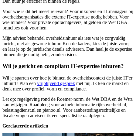
Dan huur je effectief in binnen de regels.
Voor wie is dit het meest relevant? Voor inkopers en IT-managers bij
overheidsorganisaties die externe IT-expertise nodig hebben. Voor
wie minder? Voor private opdrachtgevers, al gelden de Wet DBA-
principes ook voor hen.
Mijn advies: behandel overheidsinhuur als iets wat je zorgvuldig
inricht, niet als gewone inhuur. Ken de kaders, kies de juiste vorm,
en laat je op de juridische details adviseren. Dan haal je de expertise
binnen die je nodig hebt, zonder risico.
Wil je gericht en compliant IT-expertise inhuren?
Wil je sparren over hoe je binnen de overheidscontext de juiste IT'er
inhuurt? Plan een
vrijblijvend gesprek
met mij. Ik ken de markt en
denk mee over profiel, vorm en compliance.
Let op: regelgeving rond de Roemer-norm, de Wet DBA en de Wtta
kan wijzigen. Raadpleeg voor actuele informatie rijksoverheid.nl,
belastingdienst.nl en pianoo.nl. Voor aanbestedingsrechtelijke en
fiscale vragen adviseer ik een specialist te raadplegen.
Gerelateerde artikelen