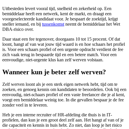
Uitbesteden levert vooral tijd, snelheid en zekerheid op. Een
bemiddelaar heeft een netwerk, kent de markt, en draagt een
voorgeselecteerde kandidaat voor. Je bespaart de zoektijd, krijgt
sneller iemand, en bij
tussenkomst
neemt de bemiddelaar het Wet
DBA-risico over.
Daar staat een fee tegenover, doorgaans 10 tot 15 procent. Of dat
loont, hangt af van wat jouw tijd waard is en hoe schaars het profiel
is. Voor een schaars profiel of een urgente opdracht verdient de fee
zich vaak terug in bespaarde tijd en een betere match. Voor een
eenvoudige, niet-urgente klus kan zelf werven volstaan.
Wanneer kun je beter zelf werven?
Zelf werven loont als je een sterk eigen netwerk hebt, tijd om te
zoeken, en genoeg kennis om kandidaten te beoordelen. Ook bij een
eenvoudig, niet-schaars profiel of een vaste freelancer die je al kent,
voegt een bemiddelaar weinig toe. In die gevallen bespaar je de fee
zonder veel in te leveren.
Heb je een interne recruiter of HR-afdeling die thuis is in IT-
profielen, dan kun je een groot deel zelf aan. Het hangt af van of je
die capaciteit en kennis in huis hebt. Zo niet, dan loop je het risico