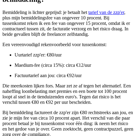
Bemiddeling is lichter geprijsd: je betaalt het
tarief van de zzp'er
,
plus mijn bemiddelingsfee van ongeveer 10 procent. Bij
tussenkomst reken ik een fee van ongeveer 15 procent, omdat ik er
contractueel tussen zit, de facturatie verzorg en het risico draag. In
beide gevallen blijft de freelancer zelfstandig.
Een vereenvoudigd rekenvoorbeeld voor tussenkomst:
Uurtarief zzp'er: €80/uur
Maedium-fee (circa 15%): circa €12/uur
Factuurtarief aan jou: circa €92/uur
Die meerkosten lijken fors. Maar zet ze af tegen het alternatief. Een
naheffing loonbelasting met premies en een boete tot 100 procent
loopt al snel in de tienduizenden euro's. Tegen dat risico is het
verschil tussen €80 en €92 per uur bescheiden.
Bij bemiddeling factureert de zzp'er zijn €80 rechtstreeks aan jou, en
zie je mijn fee van circa 10 procent apart. Het verschil van die paar
procent betaal je bij tussenkomst voor één ding: ik neem het risico
en het gedoe van je over. Geen zoektocht, geen contractpuzzel, geen
zorg over de compliance.