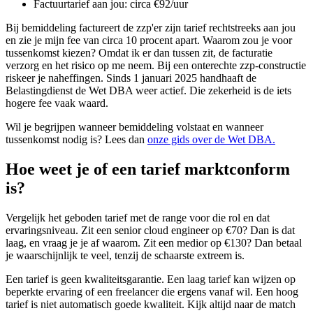
Factuurtarief aan jou: circa €92/uur
Bij bemiddeling factureert de zzp'er zijn tarief rechtstreeks aan jou
en zie je mijn fee van circa 10 procent apart. Waarom zou je voor
tussenkomst kiezen? Omdat ik er dan tussen zit, de facturatie
verzorg en het risico op me neem. Bij een onterechte zzp-constructie
riskeer je naheffingen. Sinds 1 januari 2025 handhaaft de
Belastingdienst de Wet DBA weer actief. Die zekerheid is de iets
hogere fee vaak waard.
Wil je begrijpen wanneer bemiddeling volstaat en wanneer
tussenkomst nodig is? Lees dan
onze gids over de Wet DBA.
Hoe weet je of een tarief marktconform
is?
Vergelijk het geboden tarief met de range voor die rol en dat
ervaringsniveau. Zit een senior cloud engineer op €70? Dan is dat
laag, en vraag je je af waarom. Zit een medior op €130? Dan betaal
je waarschijnlijk te veel, tenzij de schaarste extreem is.
Een tarief is geen kwaliteitsgarantie. Een laag tarief kan wijzen op
beperkte ervaring of een freelancer die ergens vanaf wil. Een hoog
tarief is niet automatisch goede kwaliteit. Kijk altijd naar de match