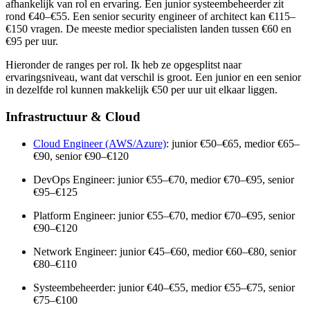
afhankelijk van rol en ervaring. Een junior systeembeheerder zit
rond €40–€55. Een senior security engineer of architect kan €115–
€150 vragen. De meeste medior specialisten landen tussen €60 en
€95 per uur.
Hieronder de ranges per rol. Ik heb ze opgesplitst naar
ervaringsniveau, want dat verschil is groot. Een junior en een senior
in dezelfde rol kunnen makkelijk €50 per uur uit elkaar liggen.
Infrastructuur & Cloud
Cloud Engineer (AWS/Azure)
: junior €50–€65, medior €65–
€90, senior €90–€120
DevOps Engineer: junior €55–€70, medior €70–€95, senior
€95–€125
Platform Engineer: junior €55–€70, medior €70–€95, senior
€90–€120
Network Engineer: junior €45–€60, medior €60–€80, senior
€80–€110
Systeembeheerder: junior €40–€55, medior €55–€75, senior
€75–€100