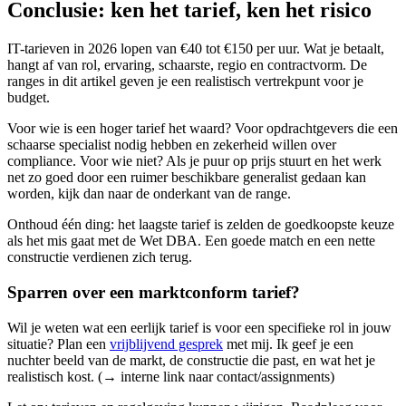
Conclusie: ken het tarief, ken het risico
IT-tarieven in 2026 lopen van €40 tot €150 per uur. Wat je betaalt,
hangt af van rol, ervaring, schaarste, regio en contractvorm. De
ranges in dit artikel geven je een realistisch vertrekpunt voor je
budget.
Voor wie is een hoger tarief het waard? Voor opdrachtgevers die een
schaarse specialist nodig hebben en zekerheid willen over
compliance. Voor wie niet? Als je puur op prijs stuurt en het werk
net zo goed door een ruimer beschikbare generalist gedaan kan
worden, kijk dan naar de onderkant van de range.
Onthoud één ding: het laagste tarief is zelden de goedkoopste keuze
als het mis gaat met de Wet DBA. Een goede match en een nette
constructie verdienen zich terug.
Sparren over een marktconform tarief?
Wil je weten wat een eerlijk tarief is voor een specifieke rol in jouw
situatie? Plan een
vrijblijvend gesprek
met mij. Ik geef je een
nuchter beeld van de markt, de constructie die past, en wat het je
realistisch kost. (→ interne link naar contact/assignments)