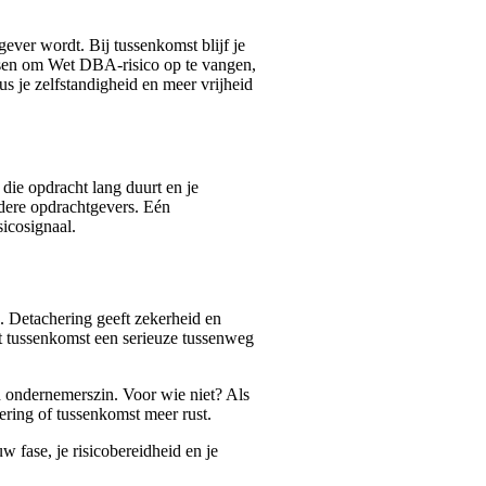
gever wordt. Bij tussenkomst blijf je
ussen om Wet DBA-risico op te vangen,
s je zelfstandigheid en meer vrijheid
die opdracht lang duurt en je
dere opdrachtgevers. Eén
icosignaal.
co. Detachering geeft zekerheid en
kt tussenkomst een serieuze tussenweg
n ondernemerszin. Voor wie niet? Als
hering of tussenkomst meer rust.
uw fase, je risicobereidheid en je