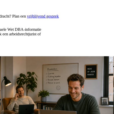
pdracht? Plan een
vrijblijvend gesprek
ctuele Wet DBA-informatie
k een arbeidsrechtjurist of