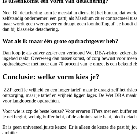
Is tussenkomst een vorm van detachering?
Nee. Bij detachering kom je meestal in dienst bij het bureau, dat werk
zelfstandig ondernemer: een partij als Maedium zit er contractueel t
maar wordt geen werkgever en draagt geen loonheffing af. Je houdt du
dan bij klassieke detachering.
Wat als ik maar één grote opdrachtgever heb?
Dan loop je als zuiver zzp'er een verhoogd Wet DBA-risico, zeker als 
ingebed raakt. Overweeg dan tussenkomst, of zorg bewust voor meer
opdrachtgever met meer dan 70 procent van je omzet is een bekend ris
Conclusie: welke vorm kies je?
ZZP geeft je vrijheid en een hoger tarief, maar je draagt zelf het risi
ontzorging, maar je tarief en vrijheid liggen lager. De Wet DBA maa
voor langlopende opdrachten.
Voor wie is zzp de beste keuze? Voor ervaren IT'ers met een buffer e
je net begint, weinig buffer hebt, of de administratie haat, biedt detac
Er is geen universeel juiste keuze. Er is alleen de keuze die past bij jo
ambities.