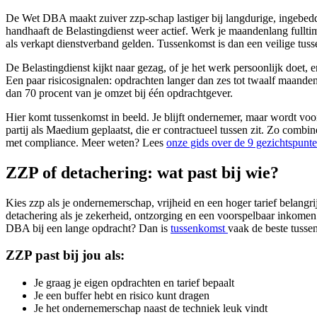
De Wet DBA maakt zuiver zzp-schap lastiger bij langdurige, ingebedd
handhaaft de Belastingdienst weer actief. Werk je maandenlang fullti
als verkapt dienstverband gelden. Tussenkomst is dan een veilige tus
De Belastingdienst kijkt naar gezag, of je het werk persoonlijk doet, e
Een paar risicosignalen: opdrachten langer dan zes tot twaalf maanden
dan 70 procent van je omzet bij één opdrachtgever.
Hier komt tussenkomst in beeld. Je blijft ondernemer, maar wordt voo
partij als Maedium geplaatst, die er contractueel tussen zit. Zo combin
met compliance. Meer weten? Lees
onze gids over de 9 gezichtspun
ZZP of detachering: wat past bij wie?
Kies zzp als je ondernemerschap, vrijheid en een hoger tarief belangrij
detachering als je zekerheid, ontzorging en een voorspelbaar inkomen
DBA bij een lange opdracht? Dan is
tussenkomst
vaak de beste tusse
ZZP past bij jou als:
Je graag je eigen opdrachten en tarief bepaalt
Je een buffer hebt en risico kunt dragen
Je het ondernemerschap naast de techniek leuk vindt