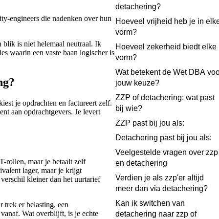
detachering?
rity-engineers die nadenken over hun
Hoeveel vrijheid heb je in elk
vorm?
blik is niet helemaal neutraal. Ik
Hoeveel zekerheid biedt elke
ties waarin een vaste baan logischer is
vorm?
Wat betekent de Wet DBA voo
ng?
jouw keuze?
ZZP of detachering: wat past
iest je opdrachten en factureert zelf.
bij wie?
eent aan opdrachtgevers. Je levert
ZZP past bij jou als:
Detachering past bij jou als:
Veelgestelde vragen over zzp
-rollen, maar je betaalt zelf
en detachering
valent lager, maar je krijgt
Verdien je als zzp'er altijd
verschil kleiner dan het uurtarief
meer dan via detachering?
Kan ik switchen van
 trek er belasting, een
anaf. Wat overblijft, is je echte
detachering naar zzp of