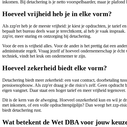
inkomen. Bij detachering is je netto voorspelbaarder, maar je plafond li
Hoeveel vrijheid heb je in elke vorm?
Als zzp'er heb je de meeste vrijheid: je kiest je opdrachten, je tarief e
bepaalt het bureau deels waar je terechtkomt, al heb je vaak inspraak. D
zzp'er, meer sturing en ontzorging bij detachering.
Voor de een is vrijheid alles. Voor de ander is het prettig dat een ander
administratie regelt. Vraag jezelf af hoeveel ondernemerschap je écht w
techniek, vindt het leuk om ondernemer te zijn.
Hoeveel zekerheid biedt elke vorm?
Detachering biedt meer zekerheid: een vast contract, doorbetaling tuss
pensioenopbouw. Als zzp'er draag je die risico's zelf. Geen opdracht b
eigen vangnet. Daar staat een hoger tarief en meer vrijheid tegenover.
Dit is de kern van de afweging. Hoeveel onzekerheid kun en wil je dr
met inkomen, of een volle opdrachtenpijplijn? Dan weegt het zzp-risico 
biedt detachering rust.
Wat betekent de Wet DBA voor jouw keuz