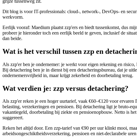
grijze tussenweg zit.
Dit blog is voor IT-professionals: cloud-, network-, DevOps- en secu
werkvorm.
Eerlijk vooraf: Maedium plaatst zzp'ers en biedt tussenkomst, dus mijn 
probeer je hieronder toch een eerlijk beeld te geven, inclusief de situa
dan beide.
Wat is het verschil tussen zzp en detacheri
Als zzp'er ben je ondernemer: je werkt voor eigen rekening en risico, k
Bij detachering ben je in dienst bij een detacheringsbureau, dat je uitl
ondernemersvrijheid in, maar krijgt zekerheid en doorbetaling terug.
Wat verdien je: zzp versus detachering?
Als zzp'er reken je een hoger uurtarief, vaak €60–€120 voor ervaren IT
belasting, verzekeringen en pensioen. Bij detachering ligt je bruto-equi
vakantiegeld, doorbetaling bij ziekte en pensioenopbouw. Netto is het 
suggereert.
Reken het altijd door. Een zzp-tarief van €90 per uur klinkt mooi, maar
arbeidsongeschiktheidsverzekering, pensioen en niet-declarabele uren v