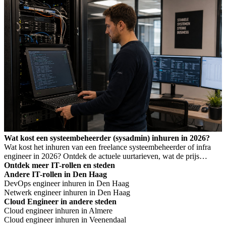
hoe je Wet DBA-risico voorkomt.
Wat kost een systeembeheerder (sysadmin) inhuren in 2026?
Wat kost het inhuren van een freelance systeembeheerder of infra
engineer in 2026? Ontdek de actuele uurtarieven, wat de prijs
bepaalt, en wanneer je welk profiel nodig hebt.
Ontdek meer IT-rollen en steden
Andere IT-rollen in Den Haag
DevOps engineer inhuren in Den Haag
Netwerk engineer inhuren in Den Haag
Cloud Engineer in andere steden
Cloud engineer inhuren in Almere
Cloud engineer inhuren in Veenendaal