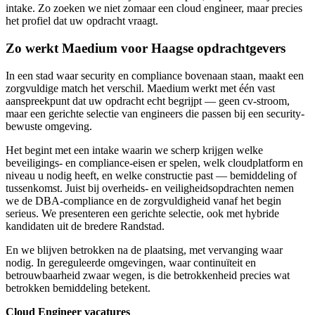
intake. Zo zoeken we niet zomaar een cloud engineer, maar precies
het profiel dat uw opdracht vraagt.
Zo werkt Maedium voor Haagse opdrachtgevers
In een stad waar security en compliance bovenaan staan, maakt een
zorgvuldige match het verschil. Maedium werkt met één vast
aanspreekpunt dat uw opdracht echt begrijpt — geen cv-stroom,
maar een gerichte selectie van engineers die passen bij een security-
bewuste omgeving.
Het begint met een intake waarin we scherp krijgen welke
beveiligings- en compliance-eisen er spelen, welk cloudplatform en
niveau u nodig heeft, en welke constructie past — bemiddeling of
tussenkomst. Juist bij overheids- en veiligheidsopdrachten nemen
we de DBA-compliance en de zorgvuldigheid vanaf het begin
serieus. We presenteren een gerichte selectie, ook met hybride
kandidaten uit de bredere Randstad.
En we blijven betrokken na de plaatsing, met vervanging waar
nodig. In gereguleerde omgevingen, waar continuïteit en
betrouwbaarheid zwaar wegen, is die betrokkenheid precies wat
betrokken bemiddeling betekent.
Cloud Engineer vacatures