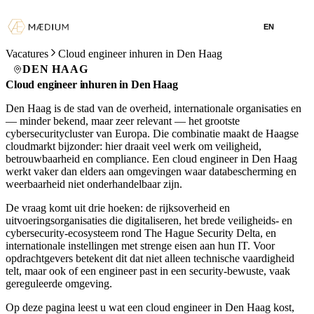
EN
Vacatures
Cloud engineer inhuren in Den Haag
DEN HAAG
Cloud engineer inhuren in Den Haag
Den Haag is de stad van de overheid, internationale organisaties en
— minder bekend, maar zeer relevant — het grootste
cybersecuritycluster van Europa. Die combinatie maakt de Haagse
cloudmarkt bijzonder: hier draait veel werk om veiligheid,
betrouwbaarheid en compliance. Een cloud engineer in Den Haag
werkt vaker dan elders aan omgevingen waar databescherming en
weerbaarheid niet onderhandelbaar zijn.
De vraag komt uit drie hoeken: de rijksoverheid en
uitvoeringsorganisaties die digitaliseren, het brede veiligheids- en
cybersecurity-ecosysteem rond The Hague Security Delta, en
internationale instellingen met strenge eisen aan hun IT. Voor
opdrachtgevers betekent dit dat niet alleen technische vaardigheid
telt, maar ook of een engineer past in een security-bewuste, vaak
gereguleerde omgeving.
Op deze pagina leest u wat een cloud engineer in Den Haag kost,