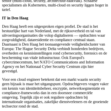
senior (multi-cloud, security, architectuur-raakvlak). Schaarse
specialismen als Kubernetes, multi-cloud en security liggen hoger in
tarief.
IT in Den Haag
Den Haag heeft een uitgesproken eigen profiel. De stad is het
bestuurlijke hart van Nederland, met de rijksoverheid en tal van
uitvoeringsorganisaties die volop digitaliseren — opdrachten waar
zorgvuldigheid, dataresidentie en compliance centraal staan.
Daarnaast is Den Haag het toonaangevende veiligheidscluster van
Europa: The Hague Security Delta verbindt honderden bedrijven,
overheden en kennisinstellingen rond cybersecurity, forensics en de
bescherming van vitale infrastructuur. Ook Europol's
cybercrimecentrum, het NATO Communications and Information
Agency en het Nationaal Cyber Security Centrum zijn hier
gevestigd.
Voor een cloud engineer betekent dat een markt waarin security
geen bijzaak is maar het uitgangspunt. Opdrachtgevers vragen vaker
om kennis van identiteitsbeheer, encryptie, netwerksegmentatie en
compliance-frameworks dan in een doorsnee commerciële
omgeving. Tegelijk zijn er ook reguliere opdrachten bij
internationale organisaties, zakelijke dienstverleners en de groeiende
techsector rond de stad.