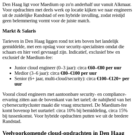
Den Haag ligt voor Maedium op zo'n anderhalf uur vanuit Alkmaar.
Voor opdrachten met deels werk op locatie kijken we naar engineers
uit de zuidelijke Randstad of een hybride invulling, zodat reistijd
geen belemmering vormt voor de juiste match.
Markt & Salaris
Tarieven in Den Haag liggen rond tot iets boven het landelijk
gemiddelde, met een opslag voor security-specialisten omdat die
schaars en hier veel gevraagd zijn. Indicatief, exclusief btw en
exclusief de Maedium-fee:
Junior cloud engineer (0–3 jaar): circa
€60–€80 per uur
Medior (3–6 jaar): circa
€80–€100 per uur
Senior (6+ jaar, multi-cloud/security): circa
€100–€120+ per
uur
Vooral cloud engineers met aantoonbare security- en compliance-
ervaring zitten aan de bovenkant van het tarief; de nabijheid van het
cybersecuritycluster maakt die vraag structureel. De Maedium-fee
komt bovenop het uurtarief: circa 10% bij bemiddeling, circa 15%
bij tussenkomst. Voor hybride opdrachten putten we uit de bredere
Randstad.
Veelvoorkomende cloud-opdrachten in Den Haag