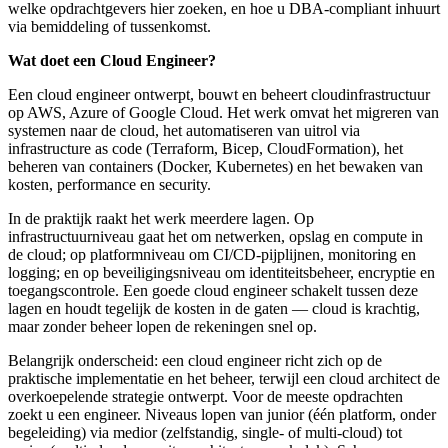
welke opdrachtgevers hier zoeken, en hoe u DBA-compliant inhuurt
via bemiddeling of tussenkomst.
Wat doet een Cloud Engineer?
Een cloud engineer ontwerpt, bouwt en beheert cloudinfrastructuur
op AWS, Azure of Google Cloud. Het werk omvat het migreren van
systemen naar de cloud, het automatiseren van uitrol via
infrastructure as code (Terraform, Bicep, CloudFormation), het
beheren van containers (Docker, Kubernetes) en het bewaken van
kosten, performance en security.
In de praktijk raakt het werk meerdere lagen. Op
infrastructuurniveau gaat het om netwerken, opslag en compute in
de cloud; op platformniveau om CI/CD-pijplijnen, monitoring en
logging; en op beveiligingsniveau om identiteitsbeheer, encryptie en
toegangscontrole. Een goede cloud engineer schakelt tussen deze
lagen en houdt tegelijk de kosten in de gaten — cloud is krachtig,
maar zonder beheer lopen de rekeningen snel op.
Belangrijk onderscheid: een cloud engineer richt zich op de
praktische implementatie en het beheer, terwijl een cloud architect de
overkoepelende strategie ontwerpt. Voor de meeste opdrachten
zoekt u een engineer. Niveaus lopen van junior (één platform, onder
begeleiding) via medior (zelfstandig, single- of multi-cloud) tot