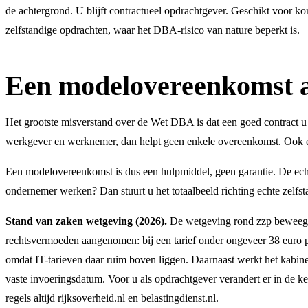
de achtergrond. U blijft contractueel opdrachtgever. Geschikt voor k
zelfstandige opdrachten, waar het DBA-risico van nature beperkt is.
Een modelovereenkomst al
Het grootste misverstand over de Wet DBA is dat een goed contract u inde
werkgever en werknemer, dan helpt geen enkele overeenkomst. Ook een 
Een modelovereenkomst is dus een hulpmiddel, geen garantie. De echte 
ondernemer werken? Dan stuurt u het totaalbeeld richting echte zelfst
Stand van zaken wetgeving (2026).
De wetgeving rond zzp beweegt,
rechtsvermoeden aangenomen: bij een tarief onder ongeveer 38 euro pe
omdat IT-tarieven daar ruim boven liggen. Daarnaast werkt het kabine
vaste invoeringsdatum. Voor u als opdrachtgever verandert er in de ke
regels altijd rijksoverheid.nl en belastingdienst.nl.