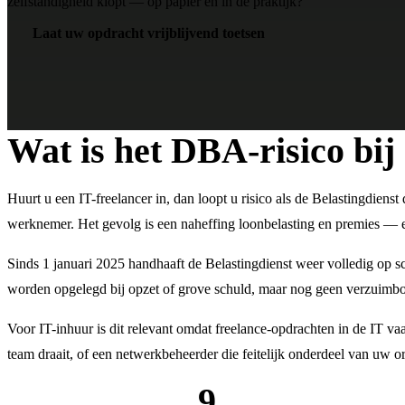
zelfstandigheid klopt — op papier én in de praktijk?
Laat uw opdracht vrijblijvend toetsen
Wat is het DBA-risico bij
Huurt u een IT-freelancer in, dan loopt u risico als de Belastingdienst
werknemer. Het gevolg is een naheffing loonbelasting en premies — en 
Sinds 1 januari 2025 handhaaft de Belastingdienst weer volledig op 
worden opgelegd bij opzet of grove schuld, maar nog geen verzuimboet
Voor IT-inhuur is dit relevant omdat freelance-opdrachten in de IT v
team draait, of een netwerkbeheerder die feitelijk onderdeel van uw o
9