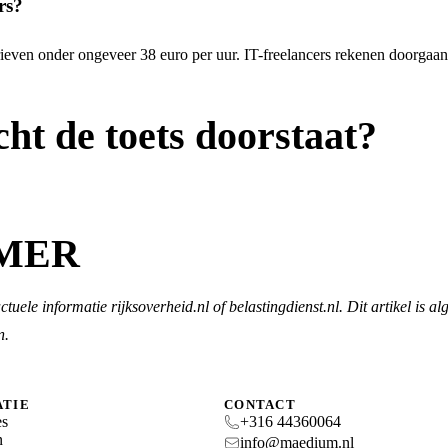
rs?
arieven onder ongeveer 38 euro per uur. IT-freelancers rekenen doorgaan
cht de toets doorstaat?
IMER
le informatie rijksoverheid.nl of belastingdienst.nl. Dit artikel is al
n.
ATIE
CONTACT
es
+316 44360064
n
info@maedium.nl