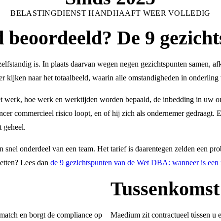
BELASTINGDIENST HANDHAAFT WEER VOLLEDIG
d beoordeeld? De 9 gezich
 zelfstandig is. In plaats daarvan wegen negen gezichtspunten samen, a
er kijken naar het totaalbeeld, waarin alle omstandigheden in onderlin
t werk, hoe werk en werktijden worden bepaald, de inbedding in uw org
ncer commercieel risico loopt, en of hij zich als ondernemer gedraagt. E
 geheel.
en snel onderdeel van een team. Het tarief is daarentegen zelden een pr
letten? Lees dan
de 9 gezichtspunten van de Wet DBA: wanneer is een z
Tussenkomst
 match en borgt de compliance op
Maedium zit contractueel tússen u e