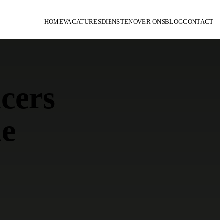
HOME
VACATURES
DIENSTEN
OVER ONS
BLOG
CONTACT
ncers
de