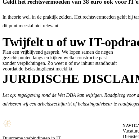
Geldt het rechtsvermoeden van 38 euro ook voor IT'e
In theorie wel, in de praktijk zelden. Het rechtsvermoeden geldt bij t
dit punt meestal niet relevant.
Twijfelt u of uw IT-opdra
Plan een vrijblijvend gesprek. We lopen samen de negen
gezichtspunten langs en kijken welke constructie past —
zonder verplichtingen. Zo weet u of uw inhuur standhoudt
voordat de Belastingdienst meekijkt.
JURIDISCHE DISCLA
Let op: regelgeving rond de Wet DBA kan wijzigen. Raadpleeg voor actue
adviseren wij een arbeidsrechtjurist of belastingadviseur te raadplege
NAVIG
Vacatur
Dienste
Duurzame verbindingen in IT.