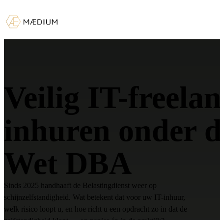
Veilig IT-freela
inhuren onder 
Wet DBA
Sinds 2025 handhaaft de Belastingdienst weer op
schijnzelfstandigheid. Wat betekent dat voor uw IT-inhuur,
welk risico loopt u, en hoe richt u een opdracht zo in dat de