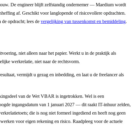
ouw. De engineer blijft zelfstandig ondernemer — Maedium wordt
heffing af. Geschikt voor langlopende of risicovollere opdrachten.
n de opdracht; lees de
vergelijking van tussenkomst en bemiddeling
.
voering, niet alleen naar het papier. Werkt u in de praktijk als
ijke werkrelatie, niet naar de rechtsvorm.
ultaat, vermijdt u gezag en inbedding, en laat u de freelancer als
jkingsdeel van de Wet VBAR is ingetrokken. Wel is een
eoogde ingangsdatum van 1 januari 2027 — dit raakt IT-inhuur zelden,
krelatietoets; die is nog niet formeel ingediend en heeft nog geen
t werken voor eigen rekening en risico. Raadpleeg voor de actuele