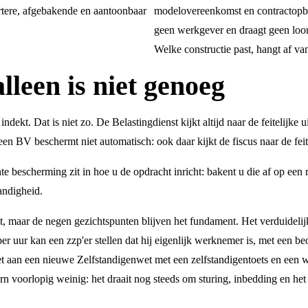
ortere, afgebakende en aantoonbaar
modelovereenkomst en contractopb
geen werkgever en draagt geen loon
Welke constructie past, hangt af va
leen is niet genoeg
kt. Dat is niet zo. De Belastingdienst kijkt altijd naar de feitelijke uit
BV beschermt niet automatisch: ook daar kijkt de fiscus naar de feitel
bescherming zit in hoe u de opdracht inricht: bakent u die af op een res
andigheid.
 maar de negen gezichtspunten blijven het fundament. Het verduideli
r uur kan een zzp'er stellen dat hij eigenlijk werknemer is, met een b
t aan een nieuwe Zelfstandigenwet met een zelfstandigentoets en een wer
rn voorlopig weinig: het draait nog steeds om sturing, inbedding en he