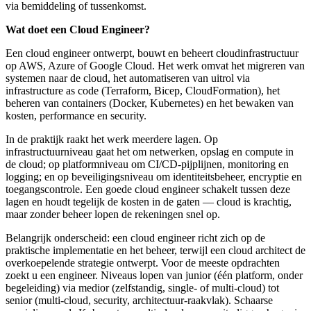
via bemiddeling of tussenkomst.
Wat doet een Cloud Engineer?
Een cloud engineer ontwerpt, bouwt en beheert cloudinfrastructuur
op AWS, Azure of Google Cloud. Het werk omvat het migreren van
systemen naar de cloud, het automatiseren van uitrol via
infrastructure as code (Terraform, Bicep, CloudFormation), het
beheren van containers (Docker, Kubernetes) en het bewaken van
kosten, performance en security.
In de praktijk raakt het werk meerdere lagen. Op
infrastructuurniveau gaat het om netwerken, opslag en compute in
de cloud; op platformniveau om CI/CD-pijplijnen, monitoring en
logging; en op beveiligingsniveau om identiteitsbeheer, encryptie en
toegangscontrole. Een goede cloud engineer schakelt tussen deze
lagen en houdt tegelijk de kosten in de gaten — cloud is krachtig,
maar zonder beheer lopen de rekeningen snel op.
Belangrijk onderscheid: een cloud engineer richt zich op de
praktische implementatie en het beheer, terwijl een cloud architect de
overkoepelende strategie ontwerpt. Voor de meeste opdrachten
zoekt u een engineer. Niveaus lopen van junior (één platform, onder
begeleiding) via medior (zelfstandig, single- of multi-cloud) tot
senior (multi-cloud, security, architectuur-raakvlak). Schaarse