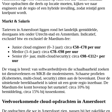
Voor opdrachten die deels op locatie moeten, kijken we naar
engineers uit de regio of een hybride invulling, zodat reistijd geen
knelpunt wordt.
Markt & Salaris
Tarieven in Amersfoort liggen rond het landelijk gemiddelde,
doorgaans iets onder Utrecht-stad en Amsterdam. Indicatief,
exclusief btw en exclusief de Maedium-fee:
Junior cloud engineer (0–3 jaar): circa
€58–€78 per uur
Medior (3–6 jaar): circa
€78–€98 per uur
Senior (6+ jaar, multi-cloud/security): circa
€98–€112+ per
uur
De vraag is breed: van softwarebedrijven die schaalbaarheid zoeken
tot dienstverleners en MKB die moderniseren. Schaarse profielen
(Kubernetes, multi-cloud, security) zitten aan de bovenkant. Door de
uitstekende bereikbaarheid is talent uit een grote regio inzetbaar. De
Maedium-fee komt bovenop het uurtarief: circa 10% bij
bemiddeling, circa 15% bij tussenkomst.
Veelvoorkomende cloud-opdrachten in Amersfoort
De opdrachten die we in Amersfoort zien, passen bij het zakelijke en