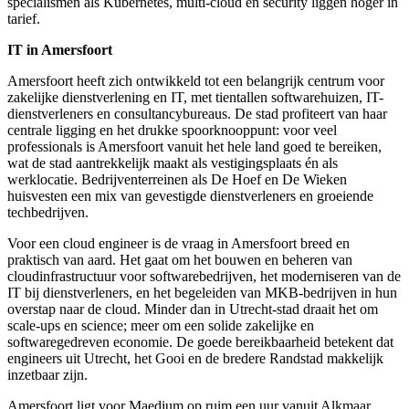
specialismen als Kubernetes, multi-cloud en security liggen hoger in
tarief.
IT in Amersfoort
Amersfoort heeft zich ontwikkeld tot een belangrijk centrum voor
zakelijke dienstverlening en IT, met tientallen software­huizen, IT-
dienstverleners en consultancybureaus. De stad profiteert van haar
centrale ligging en het drukke spoorknooppunt: voor veel
professionals is Amersfoort vanuit het hele land goed te bereiken,
wat de stad aantrekkelijk maakt als vestigingsplaats én als
werklocatie. Bedrijventerreinen als De Hoef en De Wieken
huisvesten een mix van gevestigde dienstverleners en groeiende
techbedrijven.
Voor een cloud engineer is de vraag in Amersfoort breed en
praktisch van aard. Het gaat om het bouwen en beheren van
cloudinfrastructuur voor softwarebedrijven, het moderniseren van de
IT bij dienstverleners, en het begeleiden van MKB-bedrijven in hun
overstap naar de cloud. Minder dan in Utrecht-stad draait het om
scale-ups en science; meer om een solide zakelijke en
softwaregedreven economie. De goede bereikbaarheid betekent dat
engineers uit Utrecht, het Gooi en de bredere Randstad makkelijk
inzetbaar zijn.
Amersfoort ligt voor Maedium op ruim een uur vanuit Alkmaar.