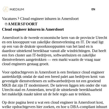
EN
Vacatures
Cloud engineer inhuren in Amersfoort
AMERSFOORT
Cloud engineer inhuren in Amersfoort
Amersfoort is de tweede economische kern van de provincie Utrecht
en een knooppunt van zakelijke dienstverlening en IT. De stad ligt
op een van de drukste spoorknooppunten van het land en is
daardoor uitstekend bereikbaar vanuit alle windrichtingen. Dat heeft
een fors cluster aan IT-bedrijven, software­huizen en zakelijke
dienstverleners aangetrokken — een markt waarin de vraag naar
cloud engineers gestaag groeit.
Voor opdrachtgevers in Amersfoort is een freelance cloud engineer
aantrekkelijk omdat de stad een breed palet aan bedrijven kent: van
gevestigde dienstverleners en softwarebedrijven tot een groeiend
MKB dat zijn IT moderniseert. De tarieven liggen iets onder die van
Utrecht-stad en Amsterdam, terwijl de uitstekende bereikbaarheid
het makkelijk maakt talent uit de hele regio aan te trekken.
Op deze pagina leest u wat een cloud engineer in Amersfoort kost,
welke opdrachtgevers hier zoeken, en hoe u DBA-compliant inhuurt