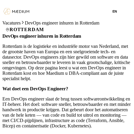
EN
Vacatures
DevOps engineer inhuren in Rotterdam
ROTTERDAM
DevOps engineer inhuren in Rotterdam
Rotterdam is de logistieke en industriële motor van Nederland, met
de grootste haven van Europa en een snelgroeiende tech- en
datasector. DevOps engineers zijn hier gewild om software en data
sneller en betrouwbaarder te leveren in vaak grootschalige, kritische
omgevingen. Op deze pagina leest u wat een DevOps engineer in
Rotterdam kost en hoe Maedium u DBA-compliant aan de juiste
specialist helpt.
Wat doet een DevOps Engineer?
Een DevOps engineer slaat de brug tussen softwareontwikkeling en
IT-beheer. Het doel: software sneller, betrouwbaarder en met minder
handwerk in productie krijgen. Dat gebeurt door het automatiseren
van de hele keten — van code en build tot uitrol en monitoring —
met CI/CD-pijplijnen, infrastructure as code (Terraform, Ansible,
Bicep) en containerisatie (Docker, Kubernetes).