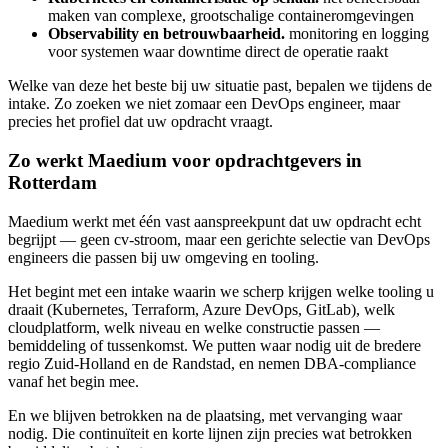
maken van complexe, grootschalige containeromgevingen
Observability en betrouwbaarheid.
monitoring en logging
voor systemen waar downtime direct de operatie raakt
Welke van deze het beste bij uw situatie past, bepalen we tijdens de
intake. Zo zoeken we niet zomaar een DevOps engineer, maar
precies het profiel dat uw opdracht vraagt.
Zo werkt Maedium voor opdrachtgevers in
Rotterdam
Maedium werkt met één vast aanspreekpunt dat uw opdracht echt
begrijpt — geen cv-stroom, maar een gerichte selectie van DevOps
engineers die passen bij uw omgeving en tooling.
Het begint met een intake waarin we scherp krijgen welke tooling u
draait (Kubernetes, Terraform, Azure DevOps, GitLab), welk
cloudplatform, welk niveau en welke constructie passen —
bemiddeling of tussenkomst. We putten waar nodig uit de bredere
regio Zuid-Holland en de Randstad, en nemen DBA-compliance
vanaf het begin mee.
En we blijven betrokken na de plaatsing, met vervanging waar
nodig. Die continuïteit en korte lijnen zijn precies wat betrokken