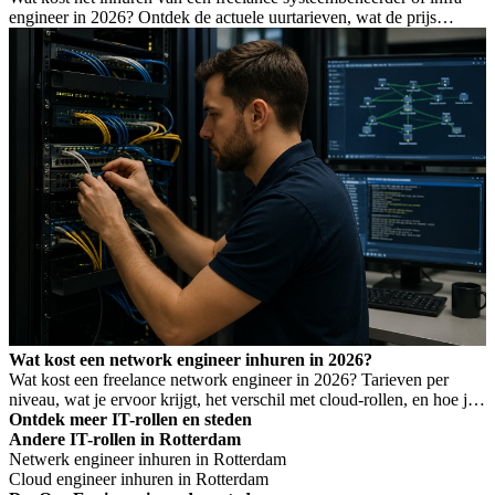
engineer in 2026? Ontdek de actuele uurtarieven, wat de prijs
bepaalt, en wanneer je welk profiel nodig hebt.
Wat kost een network engineer inhuren in 2026?
Wat kost een freelance network engineer in 2026? Tarieven per
niveau, wat je ervoor krijgt, het verschil met cloud-rollen, en hoe je
Wet DBA-risico voorkomt.
Ontdek meer IT-rollen en steden
Andere IT-rollen in Rotterdam
Netwerk engineer inhuren in Rotterdam
Cloud engineer inhuren in Rotterdam