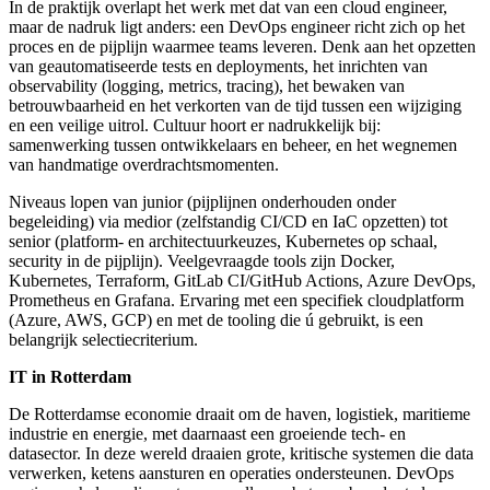
In de praktijk overlapt het werk met dat van een cloud engineer,
maar de nadruk ligt anders: een DevOps engineer richt zich op het
proces en de pijplijn waarmee teams leveren. Denk aan het opzetten
van geautomatiseerde tests en deployments, het inrichten van
observability (logging, metrics, tracing), het bewaken van
betrouwbaarheid en het verkorten van de tijd tussen een wijziging
en een veilige uitrol. Cultuur hoort er nadrukkelijk bij:
samenwerking tussen ontwikkelaars en beheer, en het wegnemen
van handmatige overdrachtsmomenten.
Niveaus lopen van junior (pijplijnen onderhouden onder
begeleiding) via medior (zelfstandig CI/CD en IaC opzetten) tot
senior (platform- en architectuurkeuzes, Kubernetes op schaal,
security in de pijplijn). Veelgevraagde tools zijn Docker,
Kubernetes, Terraform, GitLab CI/GitHub Actions, Azure DevOps,
Prometheus en Grafana. Ervaring met een specifiek cloudplatform
(Azure, AWS, GCP) en met de tooling die ú gebruikt, is een
belangrijk selectiecriterium.
IT in Rotterdam
De Rotterdamse economie draait om de haven, logistiek, maritieme
industrie en energie, met daarnaast een groeiende tech- en
datasector. In deze wereld draaien grote, kritische systemen die data
verwerken, ketens aansturen en operaties ondersteunen. DevOps