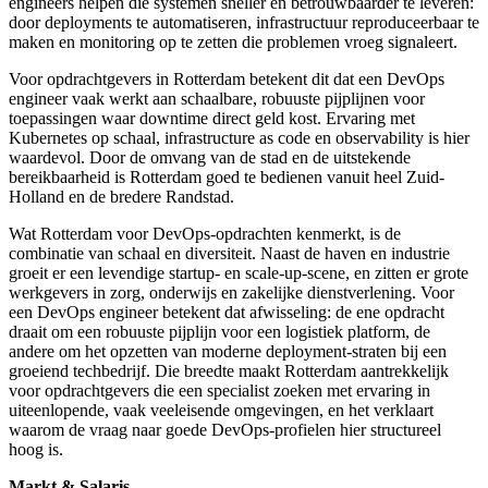
engineers helpen die systemen sneller en betrouwbaarder te leveren:
door deployments te automatiseren, infrastructuur reproduceerbaar te
maken en monitoring op te zetten die problemen vroeg signaleert.
Voor opdrachtgevers in Rotterdam betekent dit dat een DevOps
engineer vaak werkt aan schaalbare, robuuste pijplijnen voor
toepassingen waar downtime direct geld kost. Ervaring met
Kubernetes op schaal, infrastructure as code en observability is hier
waardevol. Door de omvang van de stad en de uitstekende
bereikbaarheid is Rotterdam goed te bedienen vanuit heel Zuid-
Holland en de bredere Randstad.
Wat Rotterdam voor DevOps-opdrachten kenmerkt, is de
combinatie van schaal en diversiteit. Naast de haven en industrie
groeit er een levendige startup- en scale-up-scene, en zitten er grote
werkgevers in zorg, onderwijs en zakelijke dienstverlening. Voor
een DevOps engineer betekent dat afwisseling: de ene opdracht
draait om een robuuste pijplijn voor een logistiek platform, de
andere om het opzetten van moderne deployment-straten bij een
groeiend techbedrijf. Die breedte maakt Rotterdam aantrekkelijk
voor opdrachtgevers die een specialist zoeken met ervaring in
uiteenlopende, vaak veeleisende omgevingen, en het verklaart
waarom de vraag naar goede DevOps-profielen hier structureel
hoog is.
Markt & Salaris