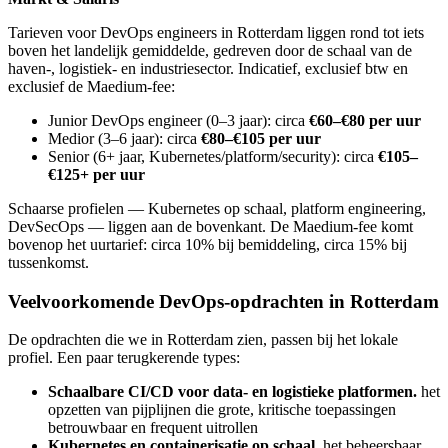
Tarieven voor DevOps engineers in Rotterdam liggen rond tot iets
boven het landelijk gemiddelde, gedreven door de schaal van de
haven-, logistiek- en industriesector. Indicatief, exclusief btw en
exclusief de Maedium-fee:
Junior DevOps engineer (0–3 jaar): circa
€60–€80 per uur
Medior (3–6 jaar): circa
€80–€105 per uur
Senior (6+ jaar, Kubernetes/platform/security): circa
€105–
€125+ per uur
Schaarse profielen — Kubernetes op schaal, platform engineering,
DevSecOps — liggen aan de bovenkant. De Maedium-fee komt
bovenop het uurtarief: circa 10% bij bemiddeling, circa 15% bij
tussenkomst.
Veelvoorkomende DevOps-opdrachten in Rotterdam
De opdrachten die we in Rotterdam zien, passen bij het lokale
profiel. Een paar terugkerende types:
Schaalbare CI/CD voor data- en logistieke platformen.
het
opzetten van pijplijnen die grote, kritische toepassingen
betrouwbaar en frequent uitrollen
Kubernetes en containerisatie op schaal.
het beheersbaar