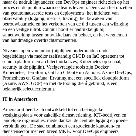
maar de nadruk ligt anders: een DevOps engineer richt zich op het
proces en de pijplijn waarmee teams leveren. Denk aan het opzetten
van geautomatiseerde tests en deployments, het inrichten van
observability (logging, metrics, tracing), het bewaken van
betrouwbaarheid en het verkorten van de tijd tussen een wijziging
en een veilige uitrol. Cultuur hoort er nadrukkelijk bij:
samenwerking tussen ontwikkelaars en beheer, en het wegnemen
van handmatige overdrachtsmomenten.
Niveaus lopen van junior (pijplijnen onderhouden onder
begeleiding) via medior (zelfstandig CI/CD en IaC opzetten) tot
senior (platform- en architectuurkeuzes, Kubernetes op schaal,
security in de pijplijn). Veelgevraagde tools zijn Docker,
Kubernetes, Terraform, GitLab CI/GitHub Actions, Azure DevOps,
Prometheus en Grafana. Ervaring met een specifiek cloudplatform
(Azure, AWS, GCP) en met de tooling die ú gebruikt, is een
belangrijk selectiecriterium.
IT in Amersfoort
Amersfoort heeft zich ontwikkeld tot een belangrijke
vestigingsplaats voor zakelijke dienstverlening, ICT-bedrijven en
landelijke organisaties, mede dankzij de centrale ligging en goede
verbindingen. De stad combineert een groeiende kantoren- en
dienstensector met een breed MKB. Voor DevOps engineers