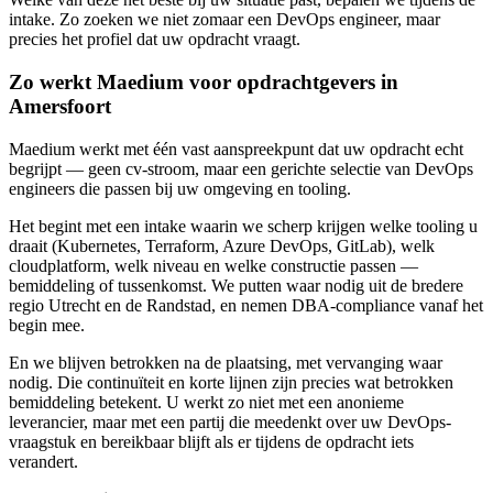
intake. Zo zoeken we niet zomaar een DevOps engineer, maar
precies het profiel dat uw opdracht vraagt.
Zo werkt Maedium voor opdrachtgevers in
Amersfoort
Maedium werkt met één vast aanspreekpunt dat uw opdracht echt
begrijpt — geen cv-stroom, maar een gerichte selectie van DevOps
engineers die passen bij uw omgeving en tooling.
Het begint met een intake waarin we scherp krijgen welke tooling u
draait (Kubernetes, Terraform, Azure DevOps, GitLab), welk
cloudplatform, welk niveau en welke constructie passen —
bemiddeling of tussenkomst. We putten waar nodig uit de bredere
regio Utrecht en de Randstad, en nemen DBA-compliance vanaf het
begin mee.
En we blijven betrokken na de plaatsing, met vervanging waar
nodig. Die continuïteit en korte lijnen zijn precies wat betrokken
bemiddeling betekent. U werkt zo niet met een anonieme
leverancier, maar met een partij die meedenkt over uw DevOps-
vraagstuk en bereikbaar blijft als er tijdens de opdracht iets
verandert.