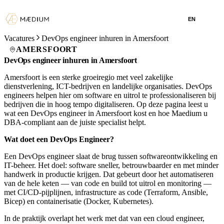
EN
Vacatures
DevOps engineer inhuren in Amersfoort
AMERSFOORT
DevOps engineer inhuren in Amersfoort
Amersfoort is een sterke groeiregio met veel zakelijke
dienstverlening, ICT-bedrijven en landelijke organisaties. DevOps
engineers helpen hier om software en uitrol te professionaliseren bij
bedrijven die in hoog tempo digitaliseren. Op deze pagina leest u
wat een DevOps engineer in Amersfoort kost en hoe Maedium u
DBA-compliant aan de juiste specialist helpt.
Wat doet een DevOps Engineer?
Een DevOps engineer slaat de brug tussen softwareontwikkeling en
IT-beheer. Het doel: software sneller, betrouwbaarder en met minder
handwerk in productie krijgen. Dat gebeurt door het automatiseren
van de hele keten — van code en build tot uitrol en monitoring —
met CI/CD-pijplijnen, infrastructure as code (Terraform, Ansible,
Bicep) en containerisatie (Docker, Kubernetes).
In de praktijk overlapt het werk met dat van een cloud engineer,