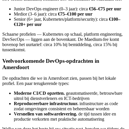
Junior DevOps engineer (0–3 jaar): circa
€56–€75 per uur
Medior (3–6 jaar): circa
€75–€100 per uur
Senior (6+ jaar, Kubernetes/platform/security): circa
€100–
€120+ per uur
Schaarse profielen — Kubernetes op schaal, platform engineering,
DevSecOps — liggen aan de bovenkant. De Maedium-fee komt
bovenop het uurtarief: circa 10% bij bemiddeling, circa 15% bij
tussenkomst.
Veelvoorkomende DevOps-opdrachten in
Amersfoort
De opdrachten die we in Amersfoort zien, passen bij het lokale
profiel. Een paar terugkerende types:
Moderne CI/CD opzetten.
geautomatiseerde, betrouwbare
uitrol bij dienstverleners en ICT-bedrijven
Reproduceerbare infrastructuur.
infrastructure as code
zodat omgevingen consistent en beheersbaar worden
Versnellen van softwarelevering.
de tijd tussen idee en
productie verkorten met praktische automatisering
Welke van deze het beste bij uw situatie past, bepalen we tijdens de