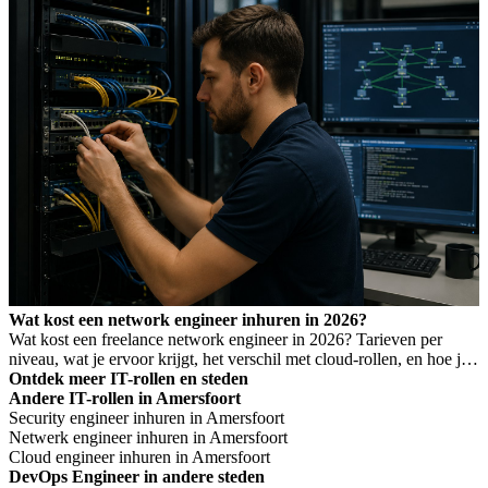
bepaalt, en wanneer je welk profiel nodig hebt.
Wat kost een network engineer inhuren in 2026?
Wat kost een freelance network engineer in 2026? Tarieven per
niveau, wat je ervoor krijgt, het verschil met cloud-rollen, en hoe je
Wet DBA-risico voorkomt.
Ontdek meer IT-rollen en steden
Andere IT-rollen in Amersfoort
Security engineer inhuren in Amersfoort
Netwerk engineer inhuren in Amersfoort
Cloud engineer inhuren in Amersfoort
DevOps Engineer in andere steden