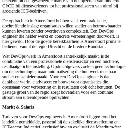
betekent dit een gevarieerde markt: van het opzetten van moderne
CI/CD bij dienstverleners tot het professionaliseren van uitrol bij
groeiende ICT-bedrijven.
De opdrachten in Amersfoort hebben vaak een praktische,
doeltreffende inslag: organisaties willen sneller en betrouwbaarder
kunnen leveren zonder overdreven complexiteit. Een DevOps
engineer die helder werkt en concrete verbeteringen doorvoert, is
hier gewild. Door de goede bereikbaarheid is Amersfoort prima te
bedienen vanuit de regio Utrecht en de bredere Randstad.
Wat DevOps-werk in Amersfoort aantrekkelijk maakt, is de
combinatie van een professionele dienstensector en een nuchtere,
resultaatgerichte instelling. Opdrachtgevers zoeken geen technologie
om de technologie, maar automatisering die hun werk meetbaar
sneller en stabieler maakt. Voor een DevOps engineer is dat
dankbaar werk: je adviseert en bouwt voor organisaties die
openstaan voor verbetering en je resultaten ook echt benutten. De
gestage groei van de regio zorgt bovendien voor een continue
stroom aan uiteenlopende opdrachten.
Markt & Salaris
Tarieven voor DevOps engineers in Amersfoort liggen rond het
landelijk gemiddelde, passend bij de zakelijke dienstverlening en
ICT-sector. Indicatief, exclusief btw en exclusief de Maedium-fee: