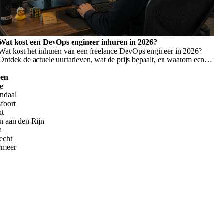
Wat kost een DevOps engineer inhuren in 2026?
Wat kost het inhuren van een freelance DevOps engineer in 2026?
Ontdek de actuele uurtarieven, wat de prijs bepaalt, en waarom een
laag tarief niet altijd goedkoper is.
den
re
endaal
foort
ht
n aan den Rijn
a
echt
rmeer