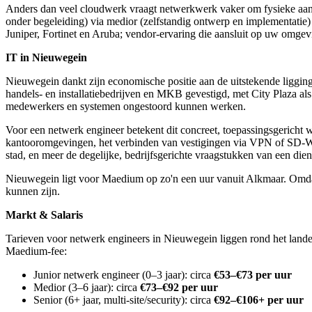
Anders dan veel cloudwerk vraagt netwerkwerk vaker om fysieke aanw
onder begeleiding) via medior (zelfstandig ontwerp en implementatie)
Juniper, Fortinet en Aruba; vendor-ervaring die aansluit op uw omgevin
IT in Nieuwegein
Nieuwegein dankt zijn economische positie aan de uitstekende liggin
handels- en installatiebedrijven en MKB gevestigd, met City Plaza al
medewerkers en systemen ongestoord kunnen werken.
Voor een netwerk engineer betekent dit concreet, toepassingsgericht 
kantooromgevingen, het verbinden van vestigingen via VPN of SD-WAN
stad, en meer de degelijke, bedrijfsgerichte vraagstukken van een die
Nieuwegein ligt voor Maedium op zo'n een uur vanuit Alkmaar. Omdat n
kunnen zijn.
Markt & Salaris
Tarieven voor netwerk engineers in Nieuwegein liggen rond het landeli
Maedium-fee:
Junior netwerk engineer (0–3 jaar): circa
€53–€73 per uur
Medior (3–6 jaar): circa
€73–€92 per uur
Senior (6+ jaar, multi-site/security): circa
€92–€106+ per uur