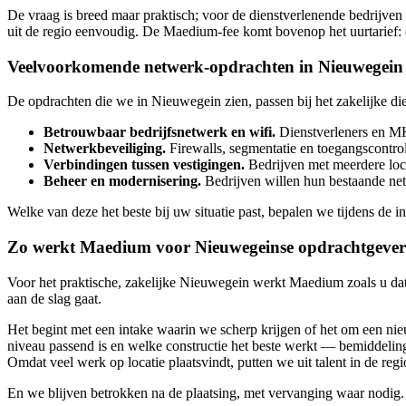
De vraag is breed maar praktisch; voor de dienstverlenende bedrijven 
uit de regio eenvoudig. De Maedium-fee komt bovenop het uurtarief: 
Veelvoorkomende netwerk-opdrachten in Nieuwegein
De opdrachten die we in Nieuwegein zien, passen bij het zakelijke di
Betrouwbaar bedrijfsnetwerk en wifi.
Dienstverleners en MKB
Netwerkbeveiliging.
Firewalls, segmentatie en toegangscontro
Verbindingen tussen vestigingen.
Bedrijven met meerdere lo
Beheer en modernisering.
Bedrijven willen hun bestaande net
Welke van deze het beste bij uw situatie past, bepalen we tijdens de 
Zo werkt Maedium voor Nieuwegeinse opdrachtgever
Voor het praktische, zakelijke Nieuwegein werkt Maedium zoals u dat 
aan de slag gaat.
Het begint met een intake waarin we scherp krijgen of het om een nie
niveau passend is en welke constructie het beste werkt — bemiddeli
Omdat veel werk op locatie plaatsvindt, putten we uit talent in de regi
En we blijven betrokken na de plaatsing, met vervanging waar nodig. D