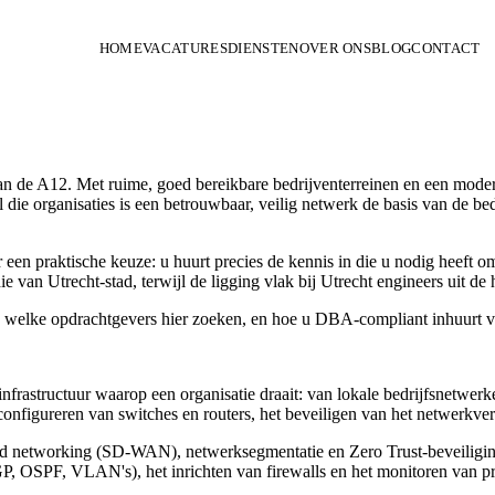
HOME
VACATURES
DIENSTEN
OVER ONS
BLOG
CONTACT
an de A12. Met ruime, goed bereikbare bedrijventerreinen en een modern
l die organisaties is een betrouwbaar, veilig netwerk de basis van de be
en praktische keuze: u huurt precies de kennis in die u nodig heeft om
e van Utrecht-stad, terwijl de ligging vlak bij Utrecht engineers uit de
, welke opdrachtgevers hier zoeken, en hoe u DBA-compliant inhuurt v
infrastructuur waarop een organisatie draait: van lokale bedrijfsnetw
onfigureren van switches en routers, het beveiligen van het netwerkver
networking (SD-WAN), netwerksegmentatie en Zero Trust-beveiliging, w
P, OSPF, VLAN's), het inrichten van firewalls en het monitoren van pr