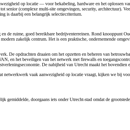
ezigheid op locatie — voor bekabeling, hardware en het oplossen van 
 tot senior (complexe multi-site omgevingen, security, architectuur).
g is daarbij een belangrijk selectiecriterium.
g en de ruime, goed bereikbare bedrijventerreinen. Rond knooppunt Oude
s modern zakelijk centrum. Het is een praktische, ondernemende omgevi
werk. De opdrachten draaien om het opzetten en beheren van betrouwbare
, en het beveiligen van het netwerk met firewalls en toegangscontrole
nstverleningseconomie. De nabijheid van Utrecht maakt het bovendien ee
etwerkwerk vaak aanwezigheid op locatie vraagt, kijken we bij voorkeu
jk gemiddelde, doorgaans iets onder Utrecht-stad omdat de grootstedeli