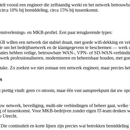
telt vooral een engineer die zelfstandig werkt en het netwerk betrouwb
circa 10% bij bemiddeling, circa 15% bij tussenkomst.
enstverlenings- en MKB-profiel. Een paar terugkerende types:
 willen een netwerk dat stabiel draait, met goede wifi-dekking en veil
le om het bedrijfsnetwerk en de klantgegevens te beschermen — werk d
caties hebben veilige, betrouwbare WAN-, VPN- of SD-WAN-verbindi
werk professionaliseren, moderniseren en beheersbaar houden, met go
intake. Zo zoeken we niet zomaar een netwerk engineer, maar precies het
s
prettig vindt: geen cv-stroom, maar één vast aanspreekpunt dat uw opdr
uw netwerk, beveiliging, multi-site verbindingen of beheer gaat, welke 
ng of tussenkomst. Voor MKB-bedrijven zonder eigen IT-team denken w
o Utrecht.
ie continuïteit en korte lijnen zijn precies wat betrokken bemiddeling 