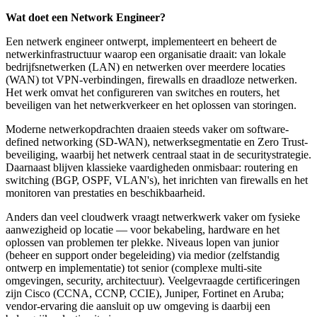
Wat doet een Network Engineer?
Een netwerk engineer ontwerpt, implementeert en beheert de
netwerkinfrastructuur waarop een organisatie draait: van lokale
bedrijfsnetwerken (LAN) en netwerken over meerdere locaties
(WAN) tot VPN-verbindingen, firewalls en draadloze netwerken.
Het werk omvat het configureren van switches en routers, het
beveiligen van het netwerkverkeer en het oplossen van storingen.
Moderne netwerkopdrachten draaien steeds vaker om software-
defined networking (SD-WAN), netwerksegmentatie en Zero Trust-
beveiliging, waarbij het netwerk centraal staat in de securitystrategie.
Daarnaast blijven klassieke vaardigheden onmisbaar: routering en
switching (BGP, OSPF, VLAN's), het inrichten van firewalls en het
monitoren van prestaties en beschikbaarheid.
Anders dan veel cloudwerk vraagt netwerkwerk vaker om fysieke
aanwezigheid op locatie — voor bekabeling, hardware en het
oplossen van problemen ter plekke. Niveaus lopen van junior
(beheer en support onder begeleiding) via medior (zelfstandig
ontwerp en implementatie) tot senior (complexe multi-site
omgevingen, security, architectuur). Veelgevraagde certificeringen
zijn Cisco (CCNA, CCNP, CCIE), Juniper, Fortinet en Aruba;
vendor-ervaring die aansluit op uw omgeving is daarbij een