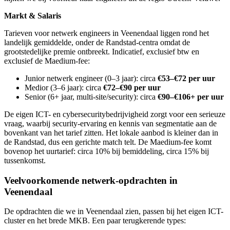
Markt & Salaris
Tarieven voor netwerk engineers in Veenendaal liggen rond het
landelijk gemiddelde, onder de Randstad-centra omdat de
grootstedelijke premie ontbreekt. Indicatief, exclusief btw en
exclusief de Maedium-fee:
Junior netwerk engineer (0–3 jaar): circa
€53–€72 per uur
Medior (3–6 jaar): circa
€72–€90 per uur
Senior (6+ jaar, multi-site/security): circa
€90–€106+ per uur
De eigen ICT- en cybersecuritybedrijvigheid zorgt voor een serieuze
vraag, waarbij security-ervaring en kennis van segmentatie aan de
bovenkant van het tarief zitten. Het lokale aanbod is kleiner dan in
de Randstad, dus een gerichte match telt. De Maedium-fee komt
bovenop het uurtarief: circa 10% bij bemiddeling, circa 15% bij
tussenkomst.
Veelvoorkomende netwerk-opdrachten in
Veenendaal
De opdrachten die we in Veenendaal zien, passen bij het eigen ICT-
cluster en het brede MKB. Een paar terugkerende types: