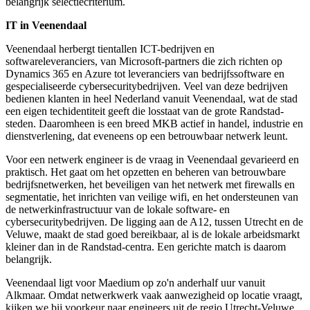
belangrijk selectiecriterium.
IT in Veenendaal
Veenendaal herbergt tientallen ICT-bedrijven en
softwareleveranciers, van Microsoft-partners die zich richten op
Dynamics 365 en Azure tot leveranciers van bedrijfssoftware en
gespecialiseerde cybersecuritybedrijven. Veel van deze bedrijven
bedienen klanten in heel Nederland vanuit Veenendaal, wat de stad
een eigen techidentiteit geeft die losstaat van de grote Randstad-
steden. Daaromheen is een breed MKB actief in handel, industrie en
dienstverlening, dat eveneens op een betrouwbaar netwerk leunt.
Voor een netwerk engineer is de vraag in Veenendaal gevarieerd en
praktisch. Het gaat om het opzetten en beheren van betrouwbare
bedrijfsnetwerken, het beveiligen van het netwerk met firewalls en
segmentatie, het inrichten van veilige wifi, en het ondersteunen van
de netwerkinfrastructuur van de lokale software- en
cybersecuritybedrijven. De ligging aan de A12, tussen Utrecht en de
Veluwe, maakt de stad goed bereikbaar, al is de lokale arbeidsmarkt
kleiner dan in de Randstad-centra. Een gerichte match is daarom
belangrijk.
Veenendaal ligt voor Maedium op zo'n anderhalf uur vanuit
Alkmaar. Omdat netwerkwerk vaak aanwezigheid op locatie vraagt,
kijken we bij voorkeur naar engineers uit de regio Utrecht-Veluwe.