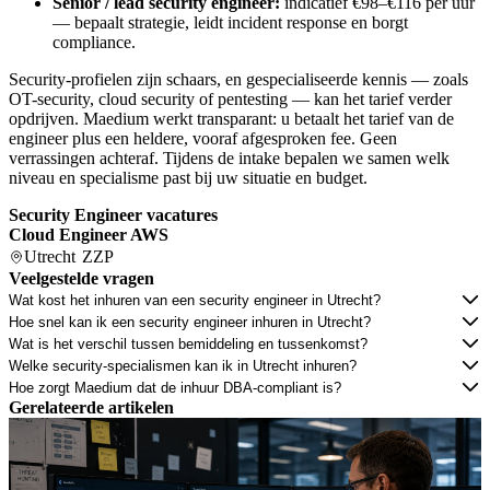
Senior / lead security engineer:
indicatief €98–€116 per uur
— bepaalt strategie, leidt incident response en borgt
compliance.
Security-profielen zijn schaars, en gespecialiseerde kennis — zoals
OT-security, cloud security of pentesting — kan het tarief verder
opdrijven. Maedium werkt transparant: u betaalt het tarief van de
engineer plus een heldere, vooraf afgesproken fee. Geen
verrassingen achteraf. Tijdens de intake bepalen we samen welk
niveau en specialisme past bij uw situatie en budget.
Security Engineer vacatures
Cloud Engineer AWS
Utrecht
ZZP
Veelgestelde vragen
Wat kost het inhuren van een security engineer in Utrecht?
Hoe snel kan ik een security engineer inhuren in Utrecht?
Wat is het verschil tussen bemiddeling en tussenkomst?
Welke security-specialismen kan ik in Utrecht inhuren?
Hoe zorgt Maedium dat de inhuur DBA-compliant is?
Gerelateerde artikelen