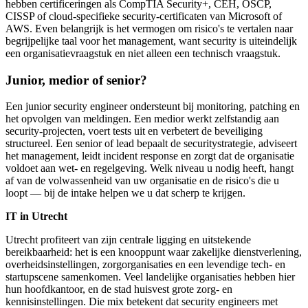
hebben certificeringen als CompTIA Security+, CEH, OSCP,
CISSP of cloud-specifieke security-certificaten van Microsoft of
AWS. Even belangrijk is het vermogen om risico's te vertalen naar
begrijpelijke taal voor het management, want security is uiteindelijk
een organisatievraagstuk en niet alleen een technisch vraagstuk.
Junior, medior of senior?
Een junior security engineer ondersteunt bij monitoring, patching en
het opvolgen van meldingen. Een medior werkt zelfstandig aan
security-projecten, voert tests uit en verbetert de beveiliging
structureel. Een senior of lead bepaalt de securitystrategie, adviseert
het management, leidt incident response en zorgt dat de organisatie
voldoet aan wet- en regelgeving. Welk niveau u nodig heeft, hangt
af van de volwassenheid van uw organisatie en de risico's die u
loopt — bij de intake helpen we u dat scherp te krijgen.
IT in Utrecht
Utrecht profiteert van zijn centrale ligging en uitstekende
bereikbaarheid: het is een knooppunt waar zakelijke dienstverlening,
overheidsinstellingen, zorgorganisaties en een levendige tech- en
startupscene samenkomen. Veel landelijke organisaties hebben hier
hun hoofdkantoor, en de stad huisvest grote zorg- en
kennisinstellingen. Die mix betekent dat security engineers met