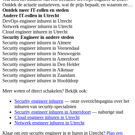
Ontdek de actuele uurtarieven, wat de prijs bepaalt, en waarom een
laag tarief niet altijd goedkoper is.
Ontdek meer IT-rollen en steden
Andere IT-rollen in Utrecht
DevOps engineer inhuren in Utrecht
Netwerk engineer inhuren in Utrecht
Cloud engineer inhuren in Utrecht
Security Engineer in andere steden
Security engineer inhuren in Almere
Security engineer inhuren in Veenendaal
Security engineer inhuren in Nieuwegein
Security engineer inhuren in Amersfoort
Security engineer inhuren in Den Helder
Security engineer inhuren in Alkmaar
Security engineer inhuren in Zaandam
Security engineer inhuren in Hoofddorp
Meer weten of direct schakelen? Bekijk ook:
Security engineer inhuren
— onze overzichtspagina over het
inhuren van security-specialisten
Security engineer inhuren in Amersfoort
— naburige stad
Cloud engineer inhuren in Utrecht
Netwerk engineer inhuren in Utrecht
Klaar om een security engineer in te huren in Utrecht?
Plan een