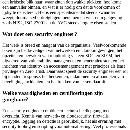
een kritische blik naar: waar zitten de zwakke plekken, hoe komt
een aanvaller binnen, en wat is er nodig om dat te voorkomen of
tijdig te detecteren. Het is een specialisme dat steeds zwaarder
weegt, doordat cyberdreigingen toenemen en wet- en regelgeving
zoals NIS2, ISO 27001 en de AVG steeds hogere eisen stellen.
Wat doet een security engineer?
Het werk is breed en hangt af van de organisatie. Veelvoorkomende
taken zijn het beveiligen van netwerken en cloudomgevingen, het
opzetten en bewaken van monitoring via een SOC en SIEM, het
uitvoeren van vulnerability management en penetratietesten, en het
inrichten van identity- en accessmanagement met principes als least
privilege en Zero Trust. Daarnaast speelt de security engineer een rol
bij incident response: het herkennen, indammen en afhandelen van
beveiligingsincidenten, en het trekken van lessen daaruit.
Welke vaardigheden en certificeringen zijn
gangbaar?
Een security engineer combineert technische diepgang met
overzicht. Kennis van netwerk- en cloudsecurity, firewalls,
encryptie, logging en detectie is gebruikelijk, net als ervaring met
security-tooling en scripting voor automatisering. Veel professionals