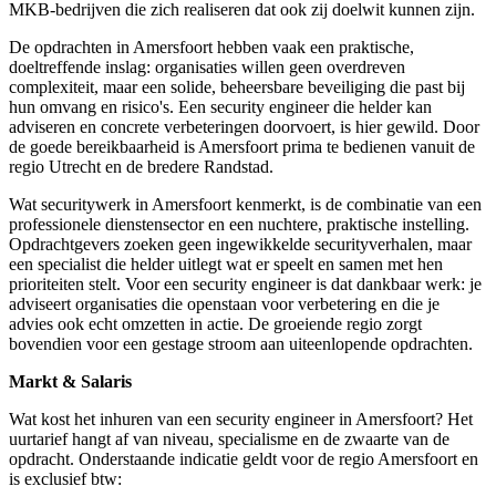
MKB-bedrijven die zich realiseren dat ook zij doelwit kunnen zijn.
De opdrachten in Amersfoort hebben vaak een praktische,
doeltreffende inslag: organisaties willen geen overdreven
complexiteit, maar een solide, beheersbare beveiliging die past bij
hun omvang en risico's. Een security engineer die helder kan
adviseren en concrete verbeteringen doorvoert, is hier gewild. Door
de goede bereikbaarheid is Amersfoort prima te bedienen vanuit de
regio Utrecht en de bredere Randstad.
Wat securitywerk in Amersfoort kenmerkt, is de combinatie van een
professionele dienstensector en een nuchtere, praktische instelling.
Opdrachtgevers zoeken geen ingewikkelde securityverhalen, maar
een specialist die helder uitlegt wat er speelt en samen met hen
prioriteiten stelt. Voor een security engineer is dat dankbaar werk: je
adviseert organisaties die openstaan voor verbetering en die je
advies ook echt omzetten in actie. De groeiende regio zorgt
bovendien voor een gestage stroom aan uiteenlopende opdrachten.
Markt & Salaris
Wat kost het inhuren van een security engineer in Amersfoort? Het
uurtarief hangt af van niveau, specialisme en de zwaarte van de
opdracht. Onderstaande indicatie geldt voor de regio Amersfoort en
is exclusief btw: