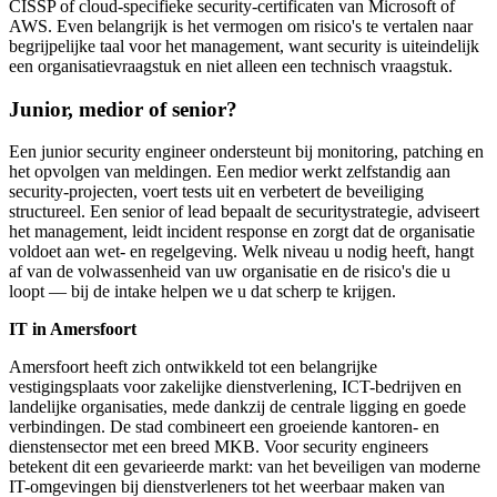
CISSP of cloud-specifieke security-certificaten van Microsoft of
AWS. Even belangrijk is het vermogen om risico's te vertalen naar
begrijpelijke taal voor het management, want security is uiteindelijk
een organisatievraagstuk en niet alleen een technisch vraagstuk.
Junior, medior of senior?
Een junior security engineer ondersteunt bij monitoring, patching en
het opvolgen van meldingen. Een medior werkt zelfstandig aan
security-projecten, voert tests uit en verbetert de beveiliging
structureel. Een senior of lead bepaalt de securitystrategie, adviseert
het management, leidt incident response en zorgt dat de organisatie
voldoet aan wet- en regelgeving. Welk niveau u nodig heeft, hangt
af van de volwassenheid van uw organisatie en de risico's die u
loopt — bij de intake helpen we u dat scherp te krijgen.
IT in Amersfoort
Amersfoort heeft zich ontwikkeld tot een belangrijke
vestigingsplaats voor zakelijke dienstverlening, ICT-bedrijven en
landelijke organisaties, mede dankzij de centrale ligging en goede
verbindingen. De stad combineert een groeiende kantoren- en
dienstensector met een breed MKB. Voor security engineers
betekent dit een gevarieerde markt: van het beveiligen van moderne
IT-omgevingen bij dienstverleners tot het weerbaar maken van