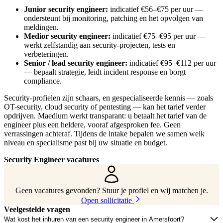
Junior security engineer:
indicatief €56–€75 per uur —
ondersteunt bij monitoring, patching en het opvolgen van
meldingen.
Medior security engineer:
indicatief €75–€95 per uur —
werkt zelfstandig aan security-projecten, tests en
verbeteringen.
Senior / lead security engineer:
indicatief €95–€112 per uur
— bepaalt strategie, leidt incident response en borgt
compliance.
Security-profielen zijn schaars, en gespecialiseerde kennis — zoals
OT-security, cloud security of pentesting — kan het tarief verder
opdrijven. Maedium werkt transparant: u betaalt het tarief van de
engineer plus een heldere, vooraf afgesproken fee. Geen
verrassingen achteraf. Tijdens de intake bepalen we samen welk
niveau en specialisme past bij uw situatie en budget.
Security Engineer vacatures
Geen vacatures gevonden? Stuur je profiel en wij matchen je.
Open sollicitatie
Veelgestelde vragen
Wat kost het inhuren van een security engineer in Amersfoort?