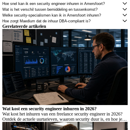
Hoe snel kan ik een security engineer inhuren in Amersfoort?
Wat is het verschil tussen bemiddeling en tussenkomst?
Welke security-specialismen kan ik in Amersfoort inhuren?
Hoe zorgt Maedium dat de inhuur DBA-compliant is?
Gerelateerde artikelen
Wat kost een security engineer inhuren in 2026?
Wat kost het inhuren van een freelance security engineer in 2026?
Ontdek de actuele uurtarieven, waarom security duur is, en hoe je de
juiste expertise vindt.