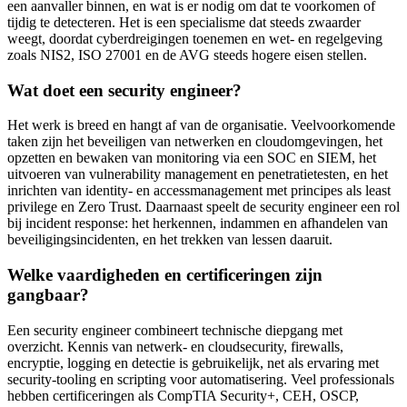
een aanvaller binnen, en wat is er nodig om dat te voorkomen of
tijdig te detecteren. Het is een specialisme dat steeds zwaarder
weegt, doordat cyberdreigingen toenemen en wet- en regelgeving
zoals NIS2, ISO 27001 en de AVG steeds hogere eisen stellen.
Wat doet een security engineer?
Het werk is breed en hangt af van de organisatie. Veelvoorkomende
taken zijn het beveiligen van netwerken en cloudomgevingen, het
opzetten en bewaken van monitoring via een SOC en SIEM, het
uitvoeren van vulnerability management en penetratietesten, en het
inrichten van identity- en accessmanagement met principes als least
privilege en Zero Trust. Daarnaast speelt de security engineer een rol
bij incident response: het herkennen, indammen en afhandelen van
beveiligingsincidenten, en het trekken van lessen daaruit.
Welke vaardigheden en certificeringen zijn
gangbaar?
Een security engineer combineert technische diepgang met
overzicht. Kennis van netwerk- en cloudsecurity, firewalls,
encryptie, logging en detectie is gebruikelijk, net als ervaring met
security-tooling en scripting voor automatisering. Veel professionals
hebben certificeringen als CompTIA Security+, CEH, OSCP,