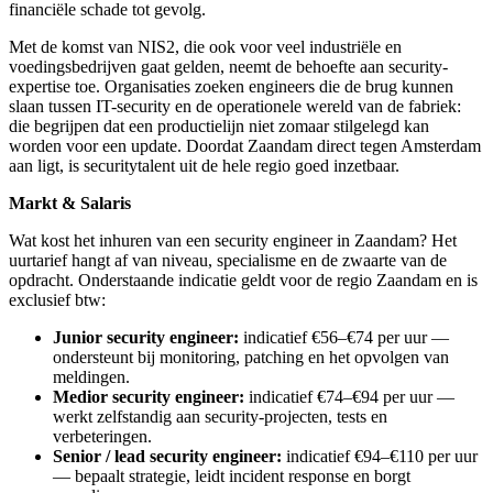
financiële schade tot gevolg.
Met de komst van NIS2, die ook voor veel industriële en
voedingsbedrijven gaat gelden, neemt de behoefte aan security-
expertise toe. Organisaties zoeken engineers die de brug kunnen
slaan tussen IT-security en de operationele wereld van de fabriek:
die begrijpen dat een productielijn niet zomaar stilgelegd kan
worden voor een update. Doordat Zaandam direct tegen Amsterdam
aan ligt, is securitytalent uit de hele regio goed inzetbaar.
Markt & Salaris
Wat kost het inhuren van een security engineer in Zaandam? Het
uurtarief hangt af van niveau, specialisme en de zwaarte van de
opdracht. Onderstaande indicatie geldt voor de regio Zaandam en is
exclusief btw:
Junior security engineer:
indicatief €56–€74 per uur —
ondersteunt bij monitoring, patching en het opvolgen van
meldingen.
Medior security engineer:
indicatief €74–€94 per uur —
werkt zelfstandig aan security-projecten, tests en
verbeteringen.
Senior / lead security engineer:
indicatief €94–€110 per uur
— bepaalt strategie, leidt incident response en borgt