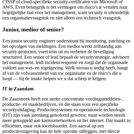
CISSP of cloud-specifieke security-certificaten van Microsoft of
AWS. Even belangrijk is het vermogen om risico's te vertalen naar
begrijpelijke taal voor het management, want security is uiteindelijk
een organisatievraagstuk en niet alleen een technisch vraagstuk.
Junior, medior of senior?
Een junior security engineer ondersteunt bij monitoring, patching en
het opvolgen van meldingen. Een medior werkt zelfstandig aan
security-projecten, voert tests uit en verbetert de beveiliging
structureel. Een senior of lead bepaalt de securitystrategie, adviseert
het management, leidt incident response en zorgt dat de organisatie
voldoet aan wet- en regelgeving. Welk niveau u nodig heeft, hangt
af van de volwassenheid van uw organisatie en de risico's die u
loopt — bij de intake helpen we u dat scherp te krijgen.
IT in Zaandam
De Zaanstreek heeft een sterke concentratie voedingsmiddelen-,
productie- en maakbedrijven, en die staan voor een specifieke
securityuitdaging. Productiesystemen en operationele technologie
(OT) zijn vaak jarenlang geïsoleerd geweest, maar worden steeds
meer gekoppeld aan kantoornetwerken en het internet. Dat maakt ze
efficiënter, maar ook kwetsbaarder. Een aanval op een
productieomgeving kan de hele operatie stilleggen, met directe