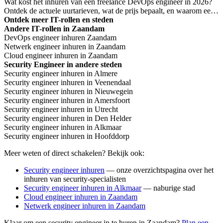
Wat kost het inhuren van een freelance DevOps engineer in 2026?
Ontdek de actuele uurtarieven, wat de prijs bepaalt, en waarom een
laag tarief niet altijd goedkoper is.
Ontdek meer IT-rollen en steden
Andere IT-rollen in Zaandam
DevOps engineer inhuren Zaandam
Netwerk engineer inhuren in Zaandam
Cloud engineer inhuren in Zaandam
Security Engineer in andere steden
Security engineer inhuren in Almere
Security engineer inhuren in Veenendaal
Security engineer inhuren in Nieuwegein
Security engineer inhuren in Amersfoort
Security engineer inhuren in Utrecht
Security engineer inhuren in Den Helder
Security engineer inhuren in Alkmaar
Security engineer inhuren in Hoofddorp
Meer weten of direct schakelen? Bekijk ook:
Security engineer inhuren
— onze overzichtspagina over het
inhuren van security-specialisten
Security engineer inhuren in Alkmaar
— naburige stad
Cloud engineer inhuren in Zaandam
Netwerk engineer inhuren in Zaandam
Klaar om een security engineer in te huren in Zaandam?
Plan een