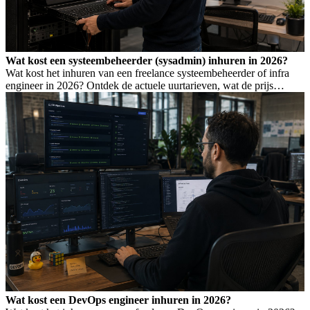
Wat kost een systeembeheerder (sysadmin) inhuren in 2026?
Wat kost het inhuren van een freelance systeembeheerder of infra
engineer in 2026? Ontdek de actuele uurtarieven, wat de prijs
bepaalt, en wanneer je welk profiel nodig hebt.
Wat kost een DevOps engineer inhuren in 2026?