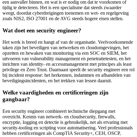
een aanvaller binnen, en wat is er nodig om dat te voorkomen of
tijdig te detecteren. Het is een specialisme dat steeds zwaarder
weegt, doordat cyberdreigingen toenemen en wet- en regelgeving
zoals NIS2, ISO 27001 en de AVG steeds hogere eisen stellen.
Wat doet een security engineer?
Het werk is breed en hangt af van de organisatie. Veelvoorkomende
taken zijn het beveiligen van netwerken en cloudomgevingen, het
opzetten en bewaken van monitoring via een SOC en SIEM, het
uitvoeren van vulnerability management en penetratietesten, en het
inrichten van identity- en accessmanagement met principes als least
privilege en Zero Trust. Daarnaast speelt de security engineer een rol
bij incident response: het herkennen, indammen en afhandelen van
beveiligingsincidenten, en het trekken van lessen daaruit.
Welke vaardigheden en certificeringen zijn
gangbaar?
Een security engineer combineert technische diepgang met
overzicht. Kennis van netwerk- en cloudsecurity, firewalls,
encryptie, logging en detectie is gebruikelijk, net als ervaring met
security-tooling en scripting voor automatisering. Veel professionals
hebben certificeringen als CompTIA Security+, CEH, OSCP,