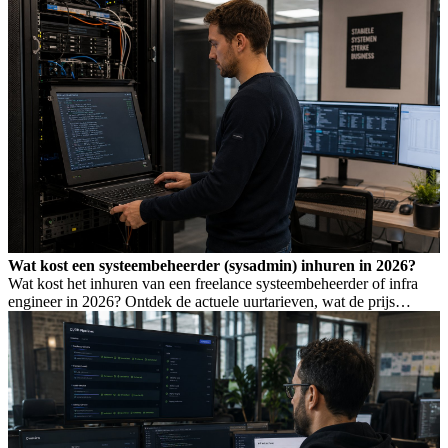
Wat kost een systeembeheerder (sysadmin) inhuren in 2026?
Wat kost het inhuren van een freelance systeembeheerder of infra
engineer in 2026? Ontdek de actuele uurtarieven, wat de prijs
bepaalt, en wanneer je welk profiel nodig hebt.