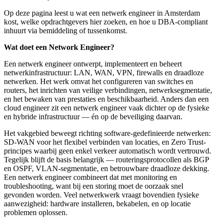
Op deze pagina leest u wat een netwerk engineer in Amsterdam
kost, welke opdrachtgevers hier zoeken, en hoe u DBA-compliant
inhuurt via bemiddeling of tussenkomst.
Wat doet een Network Engineer?
Een netwerk engineer ontwerpt, implementeert en beheert
netwerkinfrastructuur: LAN, WAN, VPN, firewalls en draadloze
netwerken. Het werk omvat het configureren van switches en
routers, het inrichten van veilige verbindingen, netwerksegmentatie,
en het bewaken van prestaties en beschikbaarheid. Anders dan een
cloud engineer zit een netwerk engineer vaak dichter op de fysieke
en hybride infrastructuur — én op de beveiliging daarvan.
Het vakgebied beweegt richting software-gedefinieerde netwerken:
SD-WAN voor het flexibel verbinden van locaties, en Zero Trust-
principes waarbij geen enkel verkeer automatisch wordt vertrouwd.
Tegelijk blijft de basis belangrijk — routeringsprotocollen als BGP
en OSPF, VLAN-segmentatie, en betrouwbare draadloze dekking.
Een netwerk engineer combineert dat met monitoring en
troubleshooting, want bij een storing moet de oorzaak snel
gevonden worden. Veel netwerkwerk vraagt bovendien fysieke
aanwezigheid: hardware installeren, bekabelen, en op locatie
problemen oplossen.