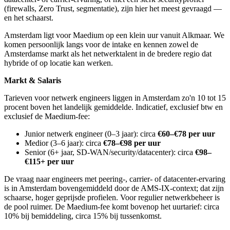
(firewalls, Zero Trust, segmentatie), zijn hier het meest gevraagd —
en het schaarst.
Amsterdam ligt voor Maedium op een klein uur vanuit Alkmaar. We
komen persoonlijk langs voor de intake en kennen zowel de
Amsterdamse markt als het netwerktalent in de bredere regio dat
hybride of op locatie kan werken.
Markt & Salaris
Tarieven voor netwerk engineers liggen in Amsterdam zo'n 10 tot 15
procent boven het landelijk gemiddelde. Indicatief, exclusief btw en
exclusief de Maedium-fee:
Junior netwerk engineer (0–3 jaar): circa
€60–€78 per uur
Medior (3–6 jaar): circa
€78–€98 per uur
Senior (6+ jaar, SD-WAN/security/datacenter): circa
€98–
€115+ per uur
De vraag naar engineers met peering-, carrier- of datacenter-ervaring
is in Amsterdam bovengemiddeld door de AMS-IX-context; dat zijn
schaarse, hoger geprijsde profielen. Voor regulier netwerkbeheer is
de pool ruimer. De Maedium-fee komt bovenop het uurtarief: circa
10% bij bemiddeling, circa 15% bij tussenkomst.