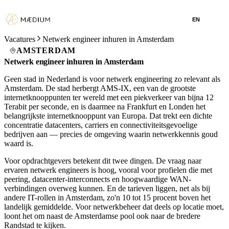
EN
Vacatures
Netwerk engineer inhuren in Amsterdam
AMSTERDAM
Netwerk engineer inhuren in Amsterdam
Geen stad in Nederland is voor netwerk engineering zo relevant als
Amsterdam. De stad herbergt AMS-IX, een van de grootste
internetknooppunten ter wereld met een piekverkeer van bijna 12
Terabit per seconde, en is daarmee na Frankfurt en Londen het
belangrijkste internetknooppunt van Europa. Dat trekt een dichte
concentratie datacenters, carriers en connectiviteitsgevoelige
bedrijven aan — precies de omgeving waarin netwerkkennis goud
waard is.
Voor opdrachtgevers betekent dit twee dingen. De vraag naar
ervaren netwerk engineers is hoog, vooral voor profielen die met
peering, datacenter-interconnects en hoogwaardige WAN-
verbindingen overweg kunnen. En de tarieven liggen, net als bij
andere IT-rollen in Amsterdam, zo'n 10 tot 15 procent boven het
landelijk gemiddelde. Voor netwerkbeheer dat deels op locatie moet,
loont het om naast de Amsterdamse pool ook naar de bredere
Randstad te kijken.