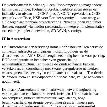
De vendor-match is belangrijk: een Cisco-omgeving vraagt andere
kennis dan Juniper, Fortinet of Aruba. Certificeringen geven een
indicatie van niveau — CCNA (basis), CCNP (gevorderd), CCIE
(expert) voor Cisco, NSE voor Fortinet-security — maar weeg ze
altijd tegen aantoonbare projectervaring. Niveaus lopen van junior
(beheer, support) via medior (zelfstandig ontwerp en implementatie)
tot senior (complexe netwerken, SD-WAN, security).
IT in Amsterdam
De Amsterdamse netwerkvraag komt uit drie hoeken. Ten eerste de
connectiviteitssector zelf: carriers, hostingproviders en de
datacenters rond AMS-IX, die engineers nodig hebben voor peering,
BGP-configuratie en het beheer van grootschalige
netwerkinfrastructuur. Ten tweede de Zuidas-finance: banken,
verzekeraars en consultancy met zware, gereguleerde netwerken
waar segmentatie, security en compliance centraal staan. Ten derde
de bredere tech- en scale-upsector die schaalbare, veilige netwerken
nodig heeft.
Dat maakt Amsterdam tot een markt waar netwerk engineering
verder gaat dan een kantoornetwerk inrichten. Hier draait het vaak
om complexe, kritieke infrastructuur: lage latency, hoge
beschikbaarheid, en strenge beveiligingseisen. Engineers met
datacenter- of carrier-ervaring, of met een sterk securityprofiel