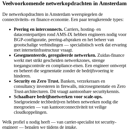
Veelvoorkomende netwerkopdrachten in Amsterdam
De netwerkopdrachten in Amsterdam weerspiegelen de
connectiviteits- en finance-economie. Een paar terugkerende types:
Peering en interconnects.
Carriers, hosting- en
datacenterpartijen rond AMS-IX hebben engineers nodig voor
BGP-configuratie, peering-afspraken en het beheer van
grootschalige verbindingen — specialistisch werk dat ervaring
met internetinfrastructuur vraagt.
Gesegmenteerde, gereguleerde netwerken.
Zuidas-finance
werkt met strikt gescheiden netwerkzones, strenge
toegangscontrole en compliance-eisen. Een engineer ontwerpt
en beheert die segmentatie zonder de bedrijfsvoering te
hinderen.
Security en Zero Trust.
Banken, verzekeraars en
consultancy investeren in firewalls, microsegmentatie en Zero
Trust-architecturen. Dit vraagt aantoonbare securitykennis.
Schaalbare bedrijfsnetwerken voor scale-ups.
Snelgroeiende techbedrijven hebben netwerken nodig die
meegroeien — van kantoorconnectiviteit tot veilige
cloudkoppelingen.
Welk profiel u nodig heeft — van carrier-specialist tot security-
engineer — bepalen we tijdens de intake.