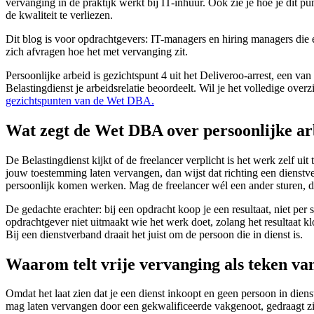
vervanging in de praktijk werkt bij IT-inhuur. Ook zie je hoe je dit pu
de kwaliteit te verliezen.
Dit blog is voor opdrachtgevers: IT-managers en hiring managers die e
zich afvragen hoe het met vervanging zit.
Persoonlijke arbeid is gezichtspunt 4 uit het Deliveroo-arrest, een v
Belastingdienst je arbeidsrelatie beoordeelt. Wil je het volledige over
gezichtspunten van de Wet DBA.
Wat zegt de Wet DBA over persoonlijke ar
De Belastingdienst kijkt of de freelancer verplicht is het werk zelf uit
jouw toestemming laten vervangen, dan wijst dat richting een diens
persoonlijk komen werken. Mag de freelancer wél een ander sturen, da
De gedachte erachter: bij een opdracht koop je een resultaat, niet per 
opdrachtgever niet uitmaakt wie het werk doet, zolang het resultaat kl
Bij een dienstverband draait het juist om de persoon die in dienst is.
Waarom telt vrije vervanging als teken van
Omdat het laat zien dat je een dienst inkoopt en geen persoon in diens
mag laten vervangen door een gekwalificeerde vakgenoot, gedraagt z