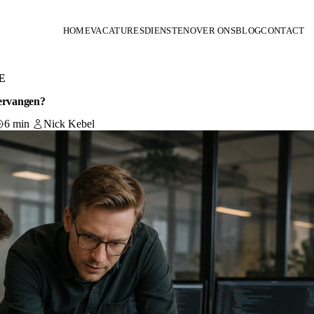
HOME
VACATURES
DIENSTEN
OVER ONS
BLOG
CONTACT
E
vervangen?
6 min
Nick Kebel