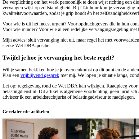
De verplichting om het werk persoonlijk te doen wijst richting een di
vervangen wijst op zelfstandigheid. Bij IT-inhuur kun je vervanging
kwaliteitsvoorwaarden, zodat je grip houdt én het zelfstandigheidsverh
Voor wie is dit het meest urgent? Voor opdrachtgevers die in hun contr
Voor wie minder? Voor wie al een redelijke vervangingsregeling met k
Mijn advies: sluit vervanging niet uit, maar regel het met voorwaarde
sterke Wet DBA-positie.
Twijfel je hoe je vervanging het beste regelt?
Wil je samen bekijken hoe je je overeenkomst op dit punt en de ander
Plan een
vrijblijvend gesprek
met mij. We lopen je situatie langs, zon
Let op: regelgeving rond de Wet DBA kan wijzigen. Raadpleeg voor ac
belastingdienst.nl. Dit artikel is algemene voorlichting, geen juridisch
adviseer ik een arbeidsrechtjurist of belastingadviseur te raadplegen.
Gerelateerde artikelen