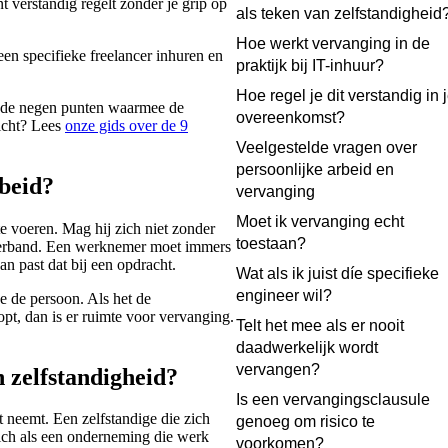
nt verstandig regelt zonder je grip op
als teken van zelfstandigheid
Hoe werkt vervanging in de
en specifieke freelancer inhuren en
praktijk bij IT-inhuur?
Hoe regel je dit verstandig in 
an de negen punten waarmee de
overeenkomst?
zicht? Lees
onze gids over de 9
Veelgestelde vragen over
persoonlijke arbeid en
beid?
vervanging
Moet ik vervanging echt
 te voeren. Mag hij zich niet zonder
toestaan?
tverband. Een werknemer moet immers
n past dat bij een opdracht.
Wat als ik juist díe specifieke
engineer wil?
se de persoon. Als het de
opt, dan is er ruimte voor vervanging.
Telt het mee als er nooit
daadwerkelijk wordt
vervangen?
 zelfstandigheid?
Is een vervangingsclausule
t neemt. Een zelfstandige die zich
genoeg om risico te
ich als een onderneming die werk
voorkomen?