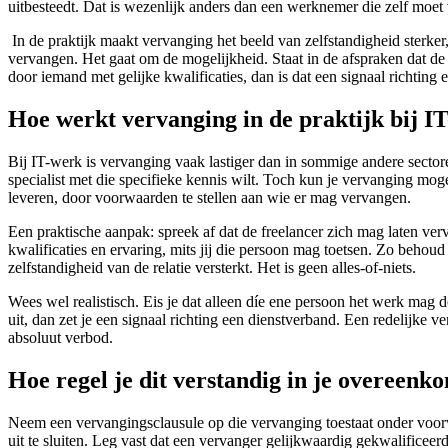
uitbesteedt. Dat is wezenlijk anders dan een werknemer die zelf moet 
In de praktijk maakt vervanging het beeld van zelfstandigheid sterker
vervangen. Het gaat om de mogelijkheid. Staat in de afspraken dat de
door iemand met gelijke kwalificaties, dan is dat een signaal richting 
Hoe werkt vervanging in de praktijk bij I
Bij IT-werk is vervanging vaak lastiger dan in sommige andere sectore
specialist met die specifieke kennis wilt. Toch kun je vervanging moge
leveren, door voorwaarden te stellen aan wie er mag vervangen.
Een praktische aanpak: spreek af dat de freelancer zich mag laten ve
kwalificaties en ervaring, mits jij die persoon mag toetsen. Zo behoud j
zelfstandigheid van de relatie versterkt. Het is geen alles-of-niets.
Wees wel realistisch. Eis je dat alleen díe ene persoon het werk mag d
uit, dan zet je een signaal richting een dienstverband. Een redelijke v
absoluut verbod.
Hoe regel je dit verstandig in je overeenk
Neem een vervangingsclausule op die vervanging toestaat onder voorw
uit te sluiten. Leg vast dat een vervanger gelijkwaardig gekwalificeer