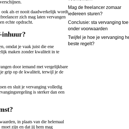
verschijnen.
Mag de freelancer zomaar
, ook als er nooit daadwerkelijk wordt
iedereen sturen?
 freelancer zich mag laten vervangen
een echte opdracht.
Conclusie: sta vervanging toe
onder voorwaarden
T-inhuur?
Twijfel je hoe je vervanging h
beste regelt?
n, omdat je vaak juist die ene
lijk maken zonder kwaliteit in te
rvangen door iemand met vergelijkbare
e grip op de kwaliteit, terwijl je de
oen en sluit je vervanging volledig
ervangingsregeling is sterker dan een
omst?
aarden, in plaats van die helemaal
d moet zijn en dat jij hem mag