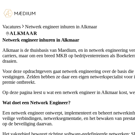
Vacatures
Netwerk engineer inhuren in Alkmaar
ALKMAAR
Netwerk engineer inhuren in Alkmaar
Alkmaar is de thuisbasis van Maedium, en in netwerk engineering vert
carriers, maar om een breed MKB op bedrijventerreinen als Boekelerm
draaien.
Voor deze opdrachtgevers gaat netwerk engineering over de basis die a
vestigingen. Zelden hebben ze daar een eigen netwerkspecialist voor i
premie ontbreekt.
Op deze pagina leest u wat een netwerk engineer in Alkmaar kost, w
Wat doet een Network Engineer?
Een netwerk engineer ontwerpt, implementeert en beheert netwerkinf
veilige verbindingen, netwerksegmentatie, en het bewaken van prestat
op de beveiliging daarvan.
Het vakgebied beweegt richting software-gedefinieerde netwerken: SD