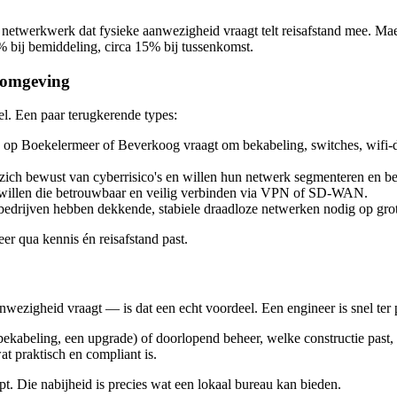
 netwerkwerk dat fysieke aanwezigheid vraagt telt reisafstand mee. Mae
% bij bemiddeling, circa 15% bij tussenkomst.
 omgeving
l. Een paar terugkerende types:
p Boekelermeer of Beverkoog vraagt om bekabeling, switches, wifi-dek
h bewust van cyberrisico's en willen hun netwerk segmenteren en beve
 willen die betrouwbaar en veilig verbinden via VPN of SD-WAN.
bedrijven hebben dekkende, stabiele draadloze netwerken nodig op gro
er qua kennis én reisafstand past.
ezigheid vraagt — is dat een echt voordeel. Een engineer is snel ter 
bekabeling, een upgrade) of doorlopend beheer, welke constructie past,
t praktisch en compliant is.
t. Die nabijheid is precies wat een lokaal bureau kan bieden.