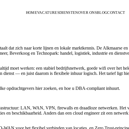
HOME
VACATURES
DIENSTEN
OVER ONS
BLOG
CONTACT
aalt dat zich naar korte lijnen en lokale marktkennis. De Alkmaarse e
eer, Beverkoog en Technopark: handel, logistiek, industrie en dienstv
ltijd moet werken: een stabiel bedrijfsnetwerk, goede wifi over het hel
n dienst — en juist daarom is flexibele inhuur logisch. Het tarief ligt
elke opdrachtgevers hier zoeken, en hoe u DBA-compliant inhuurt.
rastructuur: LAN, WAN, VPN, firewalls en draadloze netwerken. Het wer
ies en beschikbaarheid. Anders dan een cloud engineer zit een netwerk 
-WAN voor het flexibel verbinden van locaties, en Zero Trust-princip