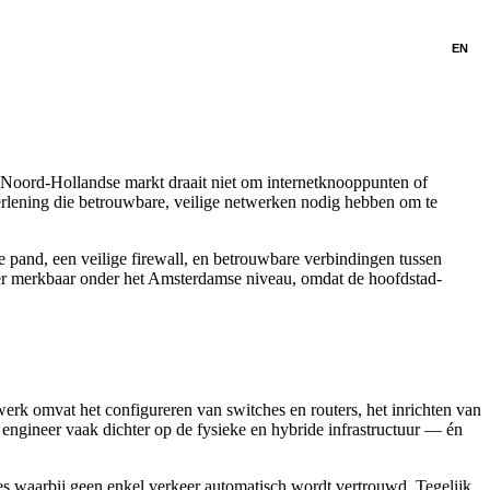
EN
n Noord-Hollandse markt draait niet om internetknooppunten of
erlening die betrouwbare, veilige netwerken nodig hebben om te
e pand, een veilige firewall, en betrouwbare verbindingen tussen
 hier merkbaar onder het Amsterdamse niveau, omdat de hoofdstad-
k omvat het configureren van switches en routers, het inrichten van
engineer vaak dichter op de fysieke en hybride infrastructuur — én
es waarbij geen enkel verkeer automatisch wordt vertrouwd. Tegelijk