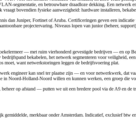
, VLAN-segmentatie, en betrouwbare draadloze dekking. Een netwerk eng
vraagt bovendien fysieke aanwezigheid: hardware installeren, bekabel
nnis dan Juniper, Fortinet of Aruba. Certificeringen geven een indic
antoonbare projectervaring. Niveaus lopen van junior (beheer, support) 
elermeer — met ruim vierhonderd gevestigde bedrijven — en op Bever
 bedrijfspand bekabelen, het netwerk segmenteren voor veiligheid, een
os moet, want netwerkstoringen leggen de bedrijfsvoering plat.
twerk engineer kan snel ter plaatse zijn — en voor netwerkwerk, dat va
die in Noord-Holland-Noord willen en kunnen werken, een groep die voo
beheer op afstand — putten we uit een bredere pool via de A9 en de tre
jk gemiddelde, merkbaar onder Amsterdam. Indicatief, exclusief btw e