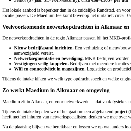
Senior (6+ jaar, SD-WAN/security): circa
€88–€105+ per uur
Het lokale aanbod is beperkter dan in de zuidelijke Randstad, en voor
locatie passen. De Maedium-fee komt bovenop het uurtarief: circa 10
Veelvoorkomende netwerkopdrachten in Alkmaar en
De netwerkopdrachten in de regio Alkmaar passen bij het MKB-profie
Nieuw bedrijfspand inrichten.
Een verhuizing of nieuwbouw o
aanwezigheid vereist.
Netwerksegmentatie en beveiliging.
MKB-bedrijven worden zic
Vestigingen veilig koppelen.
Bedrijven met meerdere locaties
Wifi en connectiviteit in magazijnen.
Logistieke en productie
Tijdens de intake kijken we welk type opdracht speelt en welke engine
Zo werkt Maedium in Alkmaar en omgeving
Maedium zit in Alkmaar, en voor netwerkwerk — dat vaak fysieke aanw
Tijdens de intake bepalen we of het gaat om een afgebakend project (
heeft met het inhuren van netwerkspecialisten, denken we mee over wa
Na de plaatsing blijven we bereikbaar en lossen we op wat anders loop