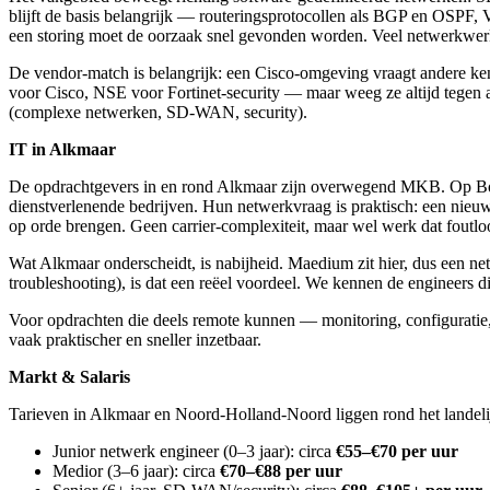
blijft de basis belangrijk — routeringsprotocollen als BGP en OSPF
een storing moet de oorzaak snel gevonden worden. Veel netwerkwerk 
De vendor-match is belangrijk: een Cisco-omgeving vraagt andere ke
voor Cisco, NSE voor Fortinet-security — maar weeg ze altijd tegen a
(complexe netwerken, SD-WAN, security).
IT in Alkmaar
De opdrachtgevers in en rond Alkmaar zijn overwegend MKB. Op Boek
dienstverlenende bedrijven. Hun netwerkvraag is praktisch: een nieuw
op orde brengen. Geen carrier-complexiteit, maar wel werk dat foutlo
Wat Alkmaar onderscheidt, is nabijheid. Maedium zit hier, dus een ne
troubleshooting), is dat een reëel voordeel. We kennen de engineers 
Voor opdrachten die deels remote kunnen — monitoring, configuratie, 
vaak praktischer en sneller inzetbaar.
Markt & Salaris
Tarieven in Alkmaar en Noord-Holland-Noord liggen rond het landeli
Junior netwerk engineer (0–3 jaar): circa
€55–€70 per uur
Medior (3–6 jaar): circa
€70–€88 per uur