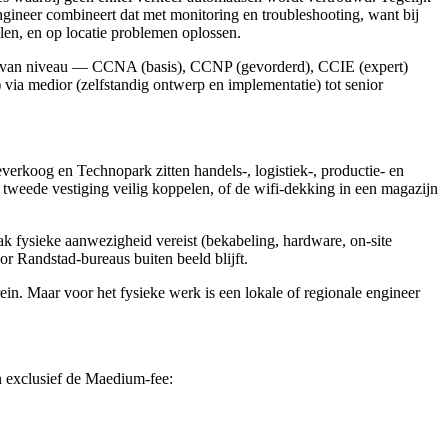
ineer combineert dat met monitoring en troubleshooting, want bij
en, en op locatie problemen oplossen.
atie van niveau — CCNA (basis), CCNP (gevorderd), CCIE (expert)
via medior (zelfstandig ontwerp en implementatie) tot senior
koog en Technopark zitten handels-, logistiek-, productie- en
 tweede vestiging veilig koppelen, of de wifi-dekking in een magazijn
ak fysieke aanwezigheid vereist (bekabeling, hardware, on-site
r Randstad-bureaus buiten beeld blijft.
in. Maar voor het fysieke werk is een lokale of regionale engineer
n exclusief de Maedium-fee: