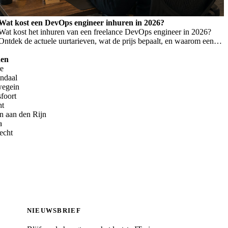
Wat kost een DevOps engineer inhuren in 2026?
Wat kost het inhuren van een freelance DevOps engineer in 2026?
Ontdek de actuele uurtarieven, wat de prijs bepaalt, en waarom een
laag tarief niet altijd goedkoper is.
den
re
endaal
wegein
foort
ht
n aan den Rijn
a
echt
NIEUWSBRIEF