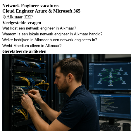
Network Engineer vacatures
Cloud Engineer Azure & Microsoft 365
Alkmaar
ZZP
Veelgestelde vragen
Wat kost een netwerk engineer in Alkmaar?
Waarom is een lokale netwerk engineer in Alkmaar handig?
Welke bedrijven in Alkmaar huren netwerk engineers in?
Werkt Maedium alleen in Alkmaar?
Gerelateerde artikelen