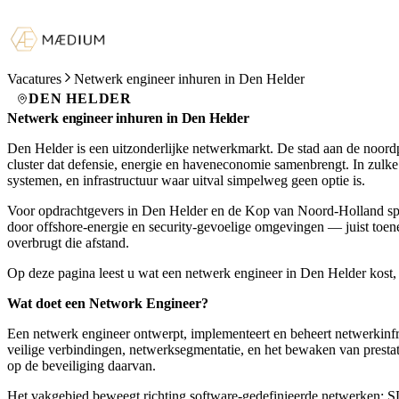
Vacatures
Netwerk engineer inhuren in Den Helder
DEN HELDER
Netwerk engineer inhuren in Den Helder
Den Helder is een uitzonderlijke netwerkmarkt. De stad aan de noor
cluster dat defensie, energie en haveneconomie samenbrengt. In zulke
systemen, en infrastructuur waar uitval simpelweg geen optie is.
Voor opdrachtgevers in Den Helder en de Kop van Noord-Holland speelt
door offshore-energie en security-gevoelige omgevingen — juist toe
overbrugt die afstand.
Op deze pagina leest u wat een netwerk engineer in Den Helder kost
Wat doet een Network Engineer?
Een netwerk engineer ontwerpt, implementeert en beheert netwerkinf
veilige verbindingen, netwerksegmentatie, en het bewaken van prestat
op de beveiliging daarvan.
Het vakgebied beweegt richting software-gedefinieerde netwerken: SD