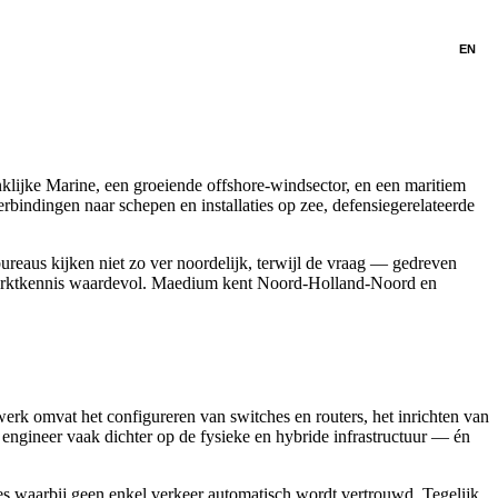
EN
lijke Marine, een groeiende offshore-windsector, en een maritiem
bindingen naar schepen en installaties op zee, defensiegerelateerde
reaus kijken niet zo ver noordelijk, terwijl de vraag — gedreven
e marktkennis waardevol. Maedium kent Noord-Holland-Noord en
k omvat het configureren van switches en routers, het inrichten van
engineer vaak dichter op de fysieke en hybride infrastructuur — én
es waarbij geen enkel verkeer automatisch wordt vertrouwd. Tegelijk