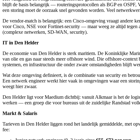
blijft de basis belangrijk — routeringsprotocollen als BGP en OSPF
een storing moet de oorzaak snel gevonden worden. Veel netwerkwerk 
De vendor-match is belangrijk: een Cisco-omgeving vraagt andere ke
voor Cisco, NSE voor Fortinet-security — maar weeg ze altijd tegen a
(complexe netwerken, SD-WAN, security).
IT in Den Helder
De economie van Den Helder is sterk maritiem. De Koninklijke Marine
van olie en gas naar steeds meer offshore wind. Die offshore-context
systemen, en infrastructuur die onder zware omstandigheden blijft we
Wat deze omgeving definieert, is de combinatie van security en betro
Een netwerk engineer werkt hier vaak in omgevingen waar een storing 
weegt hier zwaar.
Den Helder ligt voor Maedium dichtbij: vanuit Alkmaar is het de lo
werken — een groep die voor bureaus uit de zuidelijke Randstad volle
Markt & Salaris
Tarieven in Den Helder liggen rond het landelijk gemiddelde, met opwa
fee: