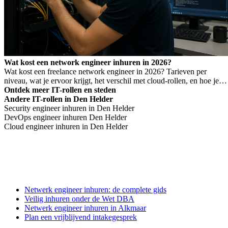
Wat kost een network engineer inhuren in 2026?
Wat kost een freelance network engineer in 2026? Tarieven per
niveau, wat je ervoor krijgt, het verschil met cloud-rollen, en hoe je
Wet DBA-risico voorkomt.
Ontdek meer IT-rollen en steden
Andere IT-rollen in Den Helder
Security engineer inhuren in Den Helder
DevOps engineer inhuren Den Helder
Cloud engineer inhuren in Den Helder
Netwerk engineer inhuren: de complete gids
Veilig inhuren onder de Wet DBA
Netwerk engineer inhuren in Alkmaar
Plan een vrijblijvend intakegesprek