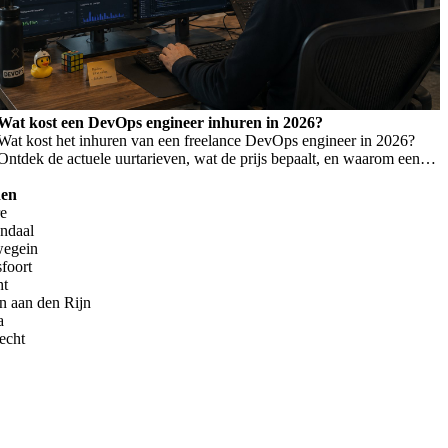
Wat kost een DevOps engineer inhuren in 2026?
Wat kost het inhuren van een freelance DevOps engineer in 2026?
Ontdek de actuele uurtarieven, wat de prijs bepaalt, en waarom een
laag tarief niet altijd goedkoper is.
den
re
endaal
wegein
foort
ht
n aan den Rijn
a
echt