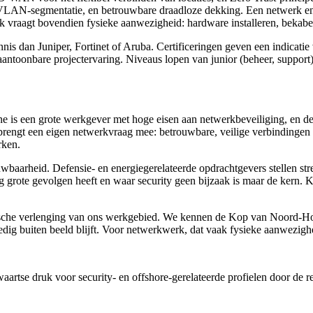
, VLAN-segmentatie, en betrouwbare draadloze dekking. Een netwerk eng
vraagt bovendien fysieke aanwezigheid: hardware installeren, bekabel
nnis dan Juniper, Fortinet of Aruba. Certificeringen geven een indic
antoonbare projectervaring. Niveaus lopen van junior (beheer, support) 
 is een grote werkgever met hoge eisen aan netwerkbeveiliging, en de
 brengt een eigen netwerkvraag mee: betrouwbare, veilige verbindingen 
rken.
uwbaarheid. Defensie- en energiegerelateerde opdrachtgevers stellen st
grote gevolgen heeft en waar security geen bijzaak is maar de kern. Ke
gische verlenging van ons werkgebied. We kennen de Kop van Noord-Holl
dig buiten beeld blijft. Voor netwerkwerk, dat vaak fysieke aanwezighe
artse druk voor security- en offshore-gerelateerde profielen door de re