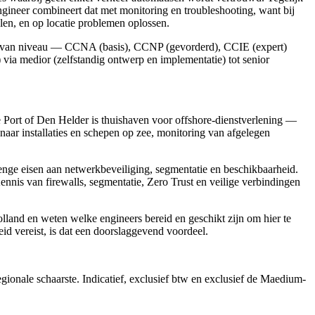
ineer combineert dat met monitoring en troubleshooting, want bij
en, en op locatie problemen oplossen.
atie van niveau — CCNA (basis), CCNP (gevorderd), CCIE (expert)
via medior (zelfstandig ontwerp en implementatie) tot senior
 Port of Den Helder is thuishaven voor offshore-dienstverlening —
naar installaties en schepen op zee, monitoring van afgelegen
renge eisen aan netwerkbeveiliging, segmentatie en beschikbaarheid.
nnis van firewalls, segmentatie, Zero Trust en veilige verbindingen
and en weten welke engineers bereid en geschikt zijn om hier te
id vereist, is dat een doorslaggevend voordeel.
gionale schaarste. Indicatief, exclusief btw en exclusief de Maedium-