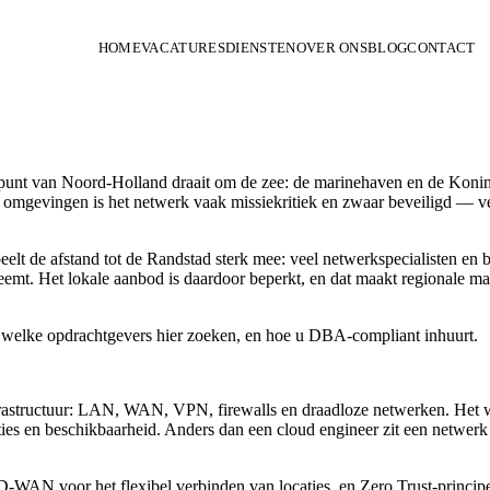
HOME
VACATURES
DIENSTEN
OVER ONS
BLOG
CONTACT
dpunt van Noord-Holland draait om de zee: de marinehaven en de Konink
 omgevingen is het netwerk vaak missiekritiek en zwaar beveiligd — ver
 de afstand tot de Randstad sterk mee: veel netwerkspecialisten en bu
neemt. Het lokale aanbod is daardoor beperkt, en dat maakt regional
, welke opdrachtgevers hier zoeken, en hoe u DBA-compliant inhuurt.
rastructuur: LAN, WAN, VPN, firewalls en draadloze netwerken. Het wer
ies en beschikbaarheid. Anders dan een cloud engineer zit een netwerk 
-WAN voor het flexibel verbinden van locaties, en Zero Trust-princip