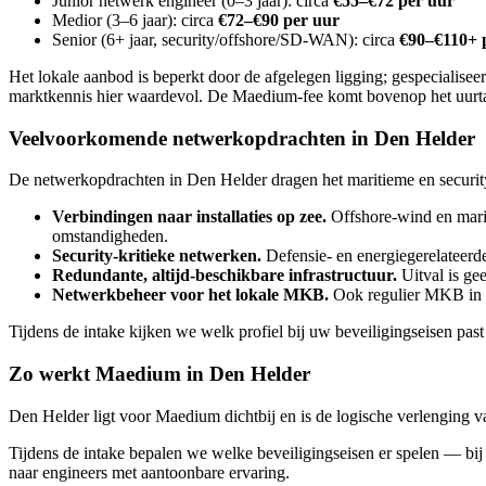
Junior netwerk engineer (0–3 jaar): circa
€55–€72 per uur
Medior (3–6 jaar): circa
€72–€90 per uur
Senior (6+ jaar, security/offshore/SD-WAN): circa
€90–€110+ 
Het lokale aanbod is beperkt door de afgelegen ligging; gespecialise
marktkennis hier waardevol. De Maedium-fee komt bovenop het uurtari
Veelvoorkomende netwerkopdrachten in Den Helder
De netwerkopdrachten in Den Helder dragen het maritieme en security-
Verbindingen naar installaties op zee.
Offshore-wind en marit
omstandigheden.
Security-kritieke netwerken.
Defensie- en energiegerelateerde
Redundante, altijd-beschikbare infrastructuur.
Uitval is gee
Netwerkbeheer voor het lokale MKB.
Ook regulier MKB in d
Tijdens de intake kijken we welk profiel bij uw beveiligingseisen past
Zo werkt Maedium in Den Helder
Den Helder ligt voor Maedium dichtbij en is de logische verlenging v
Tijdens de intake bepalen we welke beveiligingseisen er spelen — bij
naar engineers met aantoonbare ervaring.