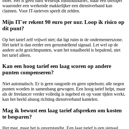
moet. Het is geen hard wettelijk minimumtarief, maar een drempel
waaronder een werkende makkelijker een dienstverband kan
claimen. Voor IT-tarieven speelt dit zelden.
Mijn IT'er rekent 90 euro per uur. Loop ik risico op
dit punt?
Op het tarief zelf vrijwel niet; dat ligt ruim in de ondernemerszone.
Het tarief is dan eerder een geruststellend signaal. Let wel op de
andere acht gezichtspunten, want het totaalbeeld is bepalend, niet
het tarief alleen.
Kan een hoog tarief een laag scoren op andere
punten compenseren?
Niet automatisch. Er is geen rangorde en geen optelsom; alle negen
punten worden in samenhang gewogen. Een hoog tarief helpt, maar
als de freelancer verder volledig is ingebed en op vaste tijden werkt,
kan het beeld alsnog richting dienstverband kantelen.
Mag ik bewust een laag tarief afspreken om kosten
te besparen?
Het mag, maar het is onverstandig. Een laag tarief is een signaal