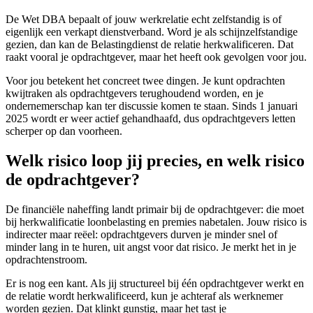
De Wet DBA bepaalt of jouw werkrelatie echt zelfstandig is of
eigenlijk een verkapt dienstverband. Word je als schijnzelfstandige
gezien, dan kan de Belastingdienst de relatie herkwalificeren. Dat
raakt vooral je opdrachtgever, maar het heeft ook gevolgen voor jou.
Voor jou betekent het concreet twee dingen. Je kunt opdrachten
kwijtraken als opdrachtgevers terughoudend worden, en je
ondernemerschap kan ter discussie komen te staan. Sinds 1 januari
2025 wordt er weer actief gehandhaafd, dus opdrachtgevers letten
scherper op dan voorheen.
Welk risico loop jij precies, en welk risico
de opdrachtgever?
De financiële naheffing landt primair bij de opdrachtgever: die moet
bij herkwalificatie loonbelasting en premies nabetalen. Jouw risico is
indirecter maar reëel: opdrachtgevers durven je minder snel of
minder lang in te huren, uit angst voor dat risico. Je merkt het in je
opdrachtenstroom.
Er is nog een kant. Als jij structureel bij één opdrachtgever werkt en
de relatie wordt herkwalificeerd, kun je achteraf als werknemer
worden gezien. Dat klinkt gunstig, maar het tast je