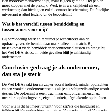
Een modelovereenkomst helpt, maar is geen garantie. Het papier
moet kloppen met de praktijk. Werk je in werkelijkheid als een
werknemer, dan biedt geen enkel contract bescherming. De feitelijke
uitvoering is altijd leidend bij de beoordeling.
Wat is het verschil tussen bemiddeling en
tussenkomst voor mij?
Bij bemiddeling werk en factureer je rechtstreeks aan de
opdrachtgever; de bemiddelaar maakt alleen de match. Bij
tussenkomst zit de bemiddelaar er contractueel tussen en draagt hij
het Wet DBA-risico. In beide gevallen blijf je zelfstandig
ondernemer.
Conclusie: gedraag je als ondernemer,
dan sta je sterk
De Wet DBA raakt jou als zzp'er vooral indirect: minder opdrachten
en een wankele ondernemersstatus als je als schijnzelfstandige wordt
gezien. De oplossing is geen truc, maar echt ondernemerschap:
meerdere opdrachtgevers, eigen identiteit, afgebakende opdrachten.
Voor wie is dit het meest urgent? Voor zzp'ers die langdurig en
fulltime bij één opdrachtgever werken. Voor wie minder? Voor wie