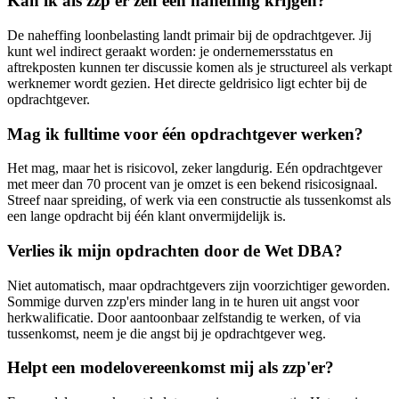
Kan ik als zzp'er zelf een naheffing krijgen?
De naheffing loonbelasting landt primair bij de opdrachtgever. Jij
kunt wel indirect geraakt worden: je ondernemersstatus en
aftrekposten kunnen ter discussie komen als je structureel als verkapt
werknemer wordt gezien. Het directe geldrisico ligt echter bij de
opdrachtgever.
Mag ik fulltime voor één opdrachtgever werken?
Het mag, maar het is risicovol, zeker langdurig. Eén opdrachtgever
met meer dan 70 procent van je omzet is een bekend risicosignaal.
Streef naar spreiding, of werk via een constructie als tussenkomst als
een lange opdracht bij één klant onvermijdelijk is.
Verlies ik mijn opdrachten door de Wet DBA?
Niet automatisch, maar opdrachtgevers zijn voorzichtiger geworden.
Sommige durven zzp'ers minder lang in te huren uit angst voor
herkwalificatie. Door aantoonbaar zelfstandig te werken, of via
tussenkomst, neem je die angst bij je opdrachtgever weg.
Helpt een modelovereenkomst mij als zzp'er?