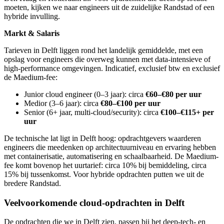
moeten, kijken we naar engineers uit de zuidelijke Randstad of een
hybride invulling.
Markt & Salaris
Tarieven in Delft liggen rond het landelijk gemiddelde, met een
opslag voor engineers die overweg kunnen met data-intensieve of
high-performance omgevingen. Indicatief, exclusief btw en exclusief
de Maedium-fee:
Junior cloud engineer (0–3 jaar): circa
€60–€80 per uur
Medior (3–6 jaar): circa
€80–€100 per uur
Senior (6+ jaar, multi-cloud/security): circa
€100–€115+ per
uur
De technische lat ligt in Delft hoog: opdrachtgevers waarderen
engineers die meedenken op architectuurniveau en ervaring hebben
met containerisatie, automatisering en schaalbaarheid. De Maedium-
fee komt bovenop het uurtarief: circa 10% bij bemiddeling, circa
15% bij tussenkomst. Voor hybride opdrachten putten we uit de
bredere Randstad.
Veelvoorkomende cloud-opdrachten in Delft
De opdrachten die we in Delft zien, passen bij het deep-tech- en