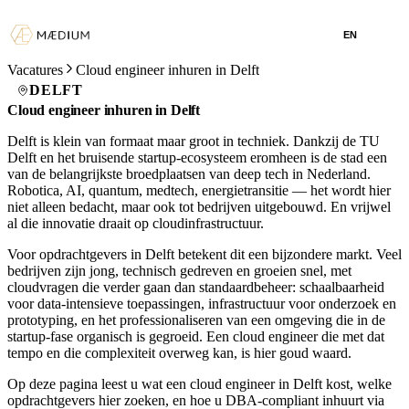
EN
Vacatures
Cloud engineer inhuren in Delft
DELFT
Cloud engineer inhuren in Delft
Delft is klein van formaat maar groot in techniek. Dankzij de TU
Delft en het bruisende startup-ecosysteem eromheen is de stad een
van de belangrijkste broedplaatsen van deep tech in Nederland.
Robotica, AI, quantum, medtech, energietransitie — het wordt hier
niet alleen bedacht, maar ook tot bedrijven uitgebouwd. En vrijwel
al die innovatie draait op cloudinfrastructuur.
Voor opdrachtgevers in Delft betekent dit een bijzondere markt. Veel
bedrijven zijn jong, technisch gedreven en groeien snel, met
cloudvragen die verder gaan dan standaardbeheer: schaalbaarheid
voor data-intensieve toepassingen, infrastructuur voor onderzoek en
prototyping, en het professionaliseren van een omgeving die in de
startup-fase organisch is gegroeid. Een cloud engineer die met dat
tempo en die complexiteit overweg kan, is hier goud waard.
Op deze pagina leest u wat een cloud engineer in Delft kost, welke
opdrachtgevers hier zoeken, en hoe u DBA-compliant inhuurt via