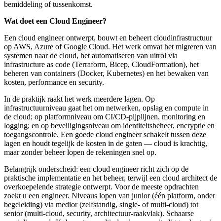
bemiddeling of tussenkomst.
Wat doet een Cloud Engineer?
Een cloud engineer ontwerpt, bouwt en beheert cloudinfrastructuur
op AWS, Azure of Google Cloud. Het werk omvat het migreren van
systemen naar de cloud, het automatiseren van uitrol via
infrastructure as code (Terraform, Bicep, CloudFormation), het
beheren van containers (Docker, Kubernetes) en het bewaken van
kosten, performance en security.
In de praktijk raakt het werk meerdere lagen. Op
infrastructuurniveau gaat het om netwerken, opslag en compute in
de cloud; op platformniveau om CI/CD-pijplijnen, monitoring en
logging; en op beveiligingsniveau om identiteitsbeheer, encryptie en
toegangscontrole. Een goede cloud engineer schakelt tussen deze
lagen en houdt tegelijk de kosten in de gaten — cloud is krachtig,
maar zonder beheer lopen de rekeningen snel op.
Belangrijk onderscheid: een cloud engineer richt zich op de
praktische implementatie en het beheer, terwijl een cloud architect de
overkoepelende strategie ontwerpt. Voor de meeste opdrachten
zoekt u een engineer. Niveaus lopen van junior (één platform, onder
begeleiding) via medior (zelfstandig, single- of multi-cloud) tot
senior (multi-cloud, security, architectuur-raakvlak). Schaarse