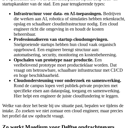
startupkarakter van de stad. Een paar terugkerende types:
Infrastructuur voor data- en AI-toepassingen.
Bedrijven
die werken aan AI, robotica of simulaties hebben rekenkracht,
opslag en schaalbare cloudinfrastructuur nodig. Een cloud
engineer richt die omgeving in en houdt de kosten
beheersbaar.
Professionaliseren van startup-cloudomgevingen.
Snelgroeiende startups hebben hun cloud vaak organisch
opgebouwd. Een engineer brengt structuur aan:
automatisering, security, monitoring en kostenbeheersing.
Opschalen van prototype naar productie.
Een
veelbelovend prototype moet productieklaar worden. Dat
vraagt om betrouwbare, schaalbare infrastructuur met CI/CD
en hoge beschikbaarheid.
Cloudondersteuning voor onderzoek en samenwerking.
Rond de campus lopen veel publiek-private projecten met
specifieke eisen aan dataopslag, toegang en samenwerking.
Hier helpt een engineer de juiste cloudfundering te leggen.
Welke van deze het beste bij uw situatie past, bepalen we tijdens de
intake. Zo zoeken we niet zomaar een cloud engineer, maar precies
het profiel dat uw opdracht vraagt.
Zo werkt Maedium voor Delftse opdrachtgevers