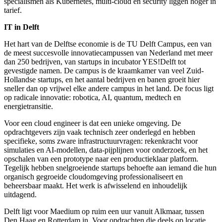
specialismen als Kubernetes, multi-cloud en security liggen hoger in
tarief.
IT in Delft
Het hart van de Delftse economie is de TU Delft Campus, een van
de meest succesvolle innovatiecampussen van Nederland met meer
dan 250 bedrijven, van startups in incubator YES!Delft tot
gevestigde namen. De campus is de kraamkamer van veel Zuid-
Hollandse startups, en het aantal bedrijven en banen groeit hier
sneller dan op vrijwel elke andere campus in het land. De focus ligt
op radicale innovatie: robotica, AI, quantum, medtech en
energietransitie.
Voor een cloud engineer is dat een unieke omgeving. De
opdrachtgevers zijn vaak technisch zeer onderlegd en hebben
specifieke, soms zware infrastructuurvragen: rekenkracht voor
simulaties en AI-modellen, data-pijplijnen voor onderzoek, en het
opschalen van een prototype naar een productieklaar platform.
Tegelijk hebben snelgroeiende startups behoefte aan iemand die hun
organisch gegroeide cloudomgeving professionaliseert en
beheersbaar maakt. Het werk is afwisselend en inhoudelijk
uitdagend.
Delft ligt voor Maedium op ruim een uur vanuit Alkmaar, tussen
Den Haag en Rotterdam in. Voor opdrachten die deels op locatie