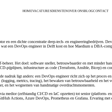
HOME
VACATURES
DIENSTEN
OVER ONS
BLOG
CONTACT
 motor en een dichte concentratie deep-tech- en engineeringbedrijven. 
 u wat een DevOps engineer in Delft kost en hoe Maedium u DBA-complian
-beheer. Het doel: software sneller, betrouwbaarder en met minder han
D-pijplijnen, infrastructure as code (Terraform, Ansible, Bicep) en con
 de nadruk ligt anders: een DevOps engineer richt zich op het proces e
 (logging, metrics, tracing), het bewaken van betrouwbaarheid en het ver
eheer, en het wegnemen van handmatige overdrachtsmomenten.
a medior (zelfstandig CI/CD en IaC opzetten) tot senior (platform- en a
/GitHub Actions, Azure DevOps, Prometheus en Grafana. Ervaring met 