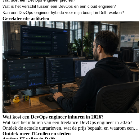
Wat doet een DevOps engineer precies?
Wat is het verschil tussen een DevOps en een cloud engineer?
Kan een DevOps engineer hybride voor mijn bedrijf in Delft werken?
Gerelateerde artikelen
Wat kost een DevOps engineer inhuren in 2026?
Wat kost het inhuren van een freelance DevOps engineer in 2026?
Ontdek de actuele uurtarieven, wat de prijs bepaalt, en waarom een
laag tarief niet altijd goedkoper is.
Ontdek meer IT-rollen en steden