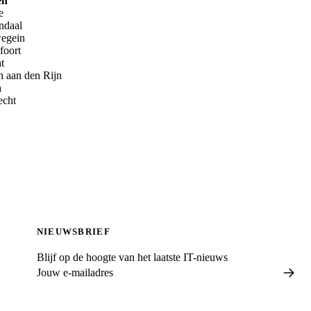
en
e
ndaal
wegein
foort
t
n aan den Rijn
a
echt
NIEUWSBRIEF
Blijf op de hoogte van het laatste IT-nieuws