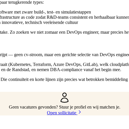
 paar terugkerende types:
oftware met zware build-, test- en simulatiestappen
frastructure as code zodat R&D-teams consistent en herhaalbaar kunn
 innovatieve, technisch veeleisende cultuur
intake. Zo zoeken we niet zomaar een DevOps engineer, maar precies het
ijpt — geen cv-stroom, maar een gerichte selectie van DevOps enginee
draait (Kubernetes, Terraform, Azure DevOps, GitLab), welk cloudplat
nd en de Randstad, en nemen DBA-compliance vanaf het begin mee.
ie continuïteit en korte lijnen zijn precies wat betrokken bemiddeling 
Geen vacatures gevonden? Stuur je profiel en wij matchen je.
Open sollicitatie