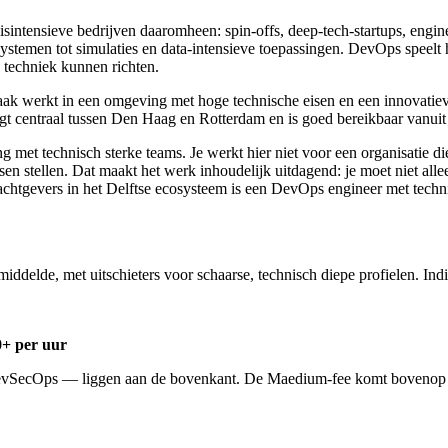
nisintensieve bedrijven daaromheen: spin-offs, deep-tech-startups, en
emen tot simulaties en data-intensieve toepassingen. DevOps speelt h
 techniek kunnen richten.
aak werkt in een omgeving met hoge technische eisen en een innovatiev
gt centraal tussen Den Haag en Rotterdam en is goed bereikbaar vanuit 
et technisch sterke teams. Je werkt hier niet voor een organisatie di
 stellen. Dat maakt het werk inhoudelijk uitdagend: je moet niet allee
achtgevers in het Delftse ecosysteem is een DevOps engineer met tech
iddelde, met uitschieters voor schaarse, technisch diepe profielen. Ind
+ per uur
evSecOps — liggen aan de bovenkant. De Maedium-fee komt bovenop het