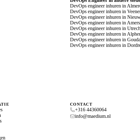
DevOps Engineer in andere sted
DevOps engineer inhuren in Almer
DevOps engineer inhuren in Veene
DevOps engineer inhuren in Nieu
DevOps engineer inhuren in Amers
DevOps engineer inhuren in Utrech
DevOps engineer inhuren in Alphe
DevOps engineer inhuren in Goud
DevOps engineer inhuren in Dordr
ATIE
CONTACT
es
+316 44360064
n
info@maedium.nl
s
gen