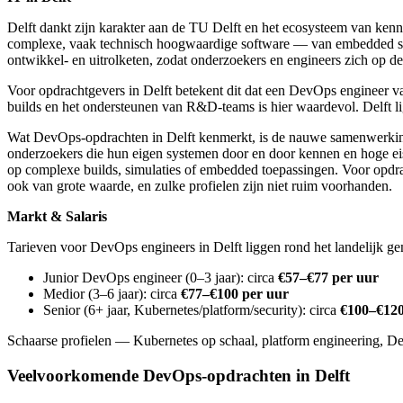
Delft dankt zijn karakter aan de TU Delft en het ecosysteem van ken
complexe, vaak technisch hoogwaardige software — van embedded syst
ontwikkel- en uitrolketen, zodat onderzoekers en engineers zich op de
Voor opdrachtgevers in Delft betekent dit dat een DevOps engineer v
builds en het ondersteunen van R&D-teams is hier waardevol. Delft li
Wat DevOps-opdrachten in Delft kenmerkt, is de nauwe samenwerking m
onderzoekers die hun eigen systemen door en door kennen en hoge eisen
op complexe builds, simulaties of embedded toepassingen. Voor opdr
ook van grote waarde, en zulke profielen zijn niet ruim voorhanden.
Markt & Salaris
Tarieven voor DevOps engineers in Delft liggen rond het landelijk gem
Junior DevOps engineer (0–3 jaar): circa
€57–€77 per uur
Medior (3–6 jaar): circa
€77–€100 per uur
Senior (6+ jaar, Kubernetes/platform/security): circa
€100–€120
Schaarse profielen — Kubernetes op schaal, platform engineering, D
Veelvoorkomende DevOps-opdrachten in Delft