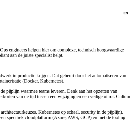
EN
DevOps engineers helpen hier om complexe, technisch hoogwaardige
t aan de juiste specialist helpt.
dwerk in productie krijgen. Dat gebeurt door het automatiseren van
tainerisatie (Docker, Kubernetes).
n de pijplijn waarmee teams leveren. Denk aan het opzetten van
korten van de tijd tussen een wijziging en een veilige uitrol. Cultuur
rchitectuurkeuzes, Kubernetes op schaal, security in de pijplijn).
een specifiek cloudplatform (Azure, AWS, GCP) en met de tooling