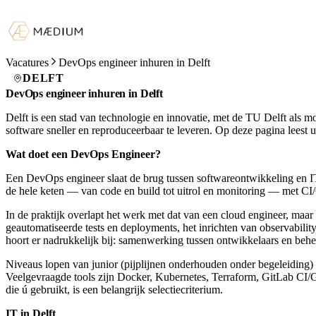
Vacatures
DevOps engineer inhuren in Delft
DELFT
DevOps engineer inhuren in Delft
Delft is een stad van technologie en innovatie, met de TU Delft als
software sneller en reproduceerbaar te leveren. Op deze pagina leest
Wat doet een DevOps Engineer?
Een DevOps engineer slaat de brug tussen softwareontwikkeling en IT
de hele keten — van code en build tot uitrol en monitoring — met CI/C
In de praktijk overlapt het werk met dat van een cloud engineer, maar
geautomatiseerde tests en deployments, het inrichten van observability
hoort er nadrukkelijk bij: samenwerking tussen ontwikkelaars en b
Niveaus lopen van junior (pijplijnen onderhouden onder begeleiding) vi
Veelgevraagde tools zijn Docker, Kubernetes, Terraform, GitLab CI
die ú gebruikt, is een belangrijk selectiecriterium.
IT in Delft