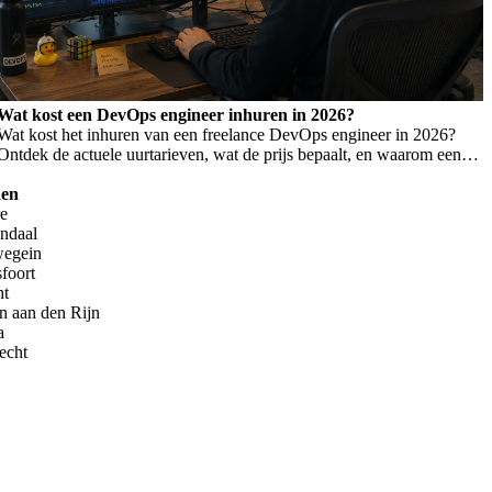
Wat kost een DevOps engineer inhuren in 2026?
Wat kost het inhuren van een freelance DevOps engineer in 2026?
Ontdek de actuele uurtarieven, wat de prijs bepaalt, en waarom een
laag tarief niet altijd goedkoper is.
den
re
endaal
wegein
foort
ht
n aan den Rijn
a
echt