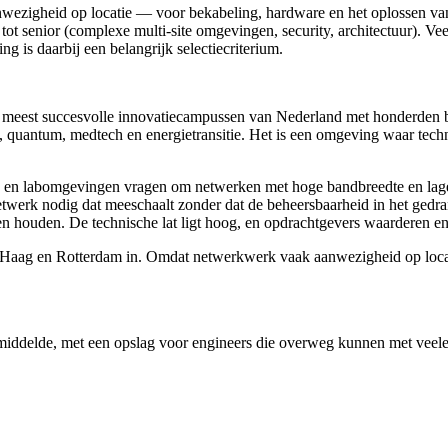
ezigheid op locatie — voor bekabeling, hardware en het oplossen van 
 tot senior (complexe multi-site omgevingen, security, architectuur).
g is daarbij een belangrijk selectiecriterium.
meest succesvolle innovatiecampussen van Nederland met honderden bed
AI, quantum, medtech en energietransitie. Het is een omgeving waar techn
- en labomgevingen vragen om netwerken met hoge bandbreedte en lage 
twerk nodig dat meeschaalt zonder dat de beheersbaarheid in het gedran
len houden. De technische lat ligt hoog, en opdrachtgevers waarderen 
Haag en Rotterdam in. Omdat netwerkwerk vaak aanwezigheid op locatie 
gemiddelde, met een opslag voor engineers die overweg kunnen met veel