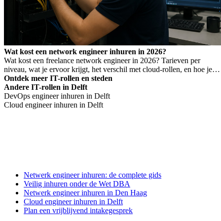
Wat kost een network engineer inhuren in 2026?
Wat kost een freelance network engineer in 2026? Tarieven per
niveau, wat je ervoor krijgt, het verschil met cloud-rollen, en hoe je
Wet DBA-risico voorkomt.
Ontdek meer IT-rollen en steden
Andere IT-rollen in Delft
DevOps engineer inhuren in Delft
Cloud engineer inhuren in Delft
Netwerk engineer inhuren: de complete gids
Veilig inhuren onder de Wet DBA
Netwerk engineer inhuren in Den Haag
Cloud engineer inhuren in Delft
Plan een vrijblijvend intakegesprek