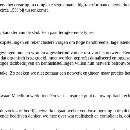
neers met ervaring in complexe segmentatie, high-performance netwerk
circa 15% bij tussenkomst.
upkarakter van de stad. Een paar terugkerende types:
pstellingen en rekenclusters vragen om hoge bandbreedte, lage latenc
vingen moeten worden afgeschermd van de rest van het netwerk. Een e
dat organisch is gegroeid, moet worden geprofessionaliseerd en opgesc
gde techbedrijven en kennisinstellingen willen hun netwerk betrouwba
intake. Zo zoeken we niet zomaar een netwerk engineer, maar precies het
h zwaar. Maedium werkt met één vast aanspreekpunt dat uw opdracht echt 
nderzoeks- of bedrijfsnetwerken gaat, welke vendor-omgeving u draait (
iende bedrijven denken we mee over wat realistisch en compliant is, 