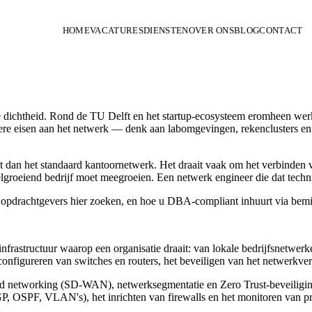
HOME
VACATURES
DIENSTEN
OVER ONS
BLOG
CONTACT
 dichtheid. Rond de TU Delft en het startup-ecosysteem eromheen werk
ndere eisen aan het netwerk — denk aan labomgevingen, rekenclusters en
at dan het standaard kantoornetwerk. Het draait vaak om het verbinde
lgroeiend bedrijf moet meegroeien. Een netwerk engineer die dat techni
e opdrachtgevers hier zoeken, en hoe u DBA-compliant inhuurt via bemi
infrastructuur waarop een organisatie draait: van lokale bedrijfsnetw
onfigureren van switches en routers, het beveiligen van het netwerkver
networking (SD-WAN), netwerksegmentatie en Zero Trust-beveiliging, w
P, OSPF, VLAN's), het inrichten van firewalls en het monitoren van pr