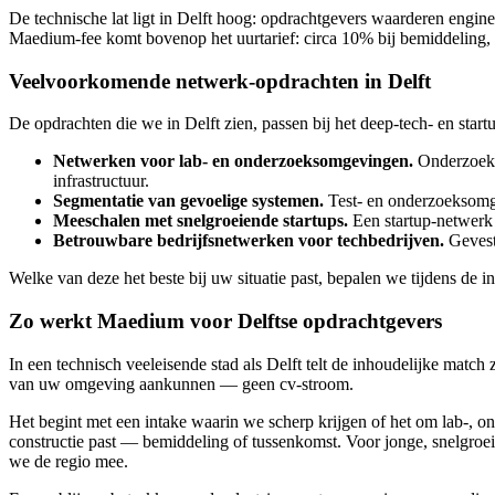
De technische lat ligt in Delft hoog: opdrachtgevers waarderen engi
Maedium-fee komt bovenop het uurtarief: circa 10% bij bemiddeling, 
Veelvoorkomende netwerk-opdrachten in Delft
De opdrachten die we in Delft zien, passen bij het deep-tech- en start
Netwerken voor lab- en onderzoeksomgevingen.
Onderzoekso
infrastructuur.
Segmentatie van gevoelige systemen.
Test- en onderzoeksomge
Meeschalen met snelgroeiende startups.
Een startup-netwerk 
Betrouwbare bedrijfsnetwerken voor techbedrijven.
Gevesti
Welke van deze het beste bij uw situatie past, bepalen we tijdens de 
Zo werkt Maedium voor Delftse opdrachtgevers
In een technisch veeleisende stad als Delft telt de inhoudelijke matc
van uw omgeving aankunnen — geen cv-stroom.
Het begint met een intake waarin we scherp krijgen of het om lab-, o
constructie past — bemiddeling of tussenkomst. Voor jonge, snelgroe
we de regio mee.