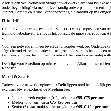
Anders dan veel cloudwerk vraagt netwerkwerk vaker om fysieke aanw
onder begeleiding) via medior (zelfstandig ontwerp en implementatie)
Juniper, Fortinet en Aruba; vendor-ervaring die aansluit op uw omgevin
IT in Delft
Het hart van de Delftse economie is de TU Delft Campus, een van de 
technologiebedrijven. De focus ligt op radicale innovatie: robotica, 
zijn.
Voor een netwerk engineer levert dat bijzonder werk op. Onderzoeks
afgeschermd via segmentatie; en snelgroeiende startups hebben een ne
kennisinstellingen die hun bedrijfsnetwerk betrouwbaar en veilig wil
Delft ligt voor Maedium op ruim een uur vanuit Alkmaar, tussen Den 
Randstad.
Markt & Salaris
Tarieven voor netwerk engineers in Delft liggen rond het landelijk 
exclusief btw en exclusief de Maedium-fee:
Junior netwerk engineer (0–3 jaar): circa
€55–€75 per uur
Medior (3–6 jaar): circa
€75–€95 per uur
Senior (6+ jaar, multi-site/security): circa
€95–€112+ per uur